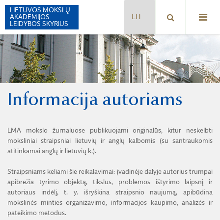
LIETUVOS MOKSLŲ
AKADEMIJOS
LEIDYBOS SKYRIUS
ACTA MEDICA LITUANICA
Informacija autoriams
BIOLOGIJA
CHEMIJA
LMA mokslo žurnaluose publikuojami originalūs, kitur neskelbti
ENERGETIKA
moksliniai straipsniai lietuvių ir anglų kalbomis (su santraukomis
atitinkamai anglų ir lietuvių k.).
GEOLOGIJA. GEOGRAFIJA
Straipsniams keliami šie reikalavimai: įvadinėje dalyje autorius trumpai
FILOSOFIJA. SOCIOLOGIJA
apibrėžia tyrimo objektą, tikslus, problemos ištyrimo laipsnį ir
autoriaus indėlį, t. y. išryškina straipsnio naujumą, apibūdina
LITHUANIAN JOURNAL OF PHYSICS
mokslinės minties organizavimo, informacijos kaupimo, analizės ir
pateikimo metodus.
LITUANISTICA