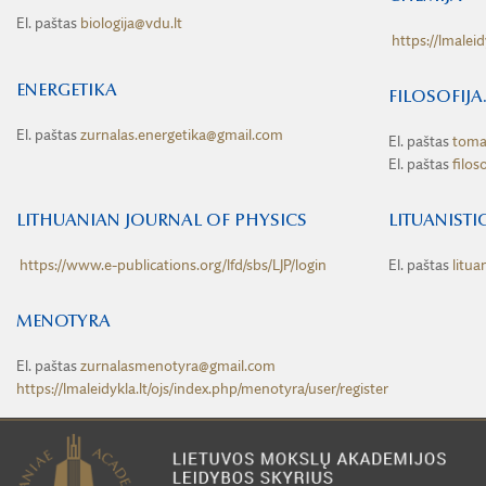
El. paštas
biologija@vdu.lt
https://lmaleid
ENERGETIKA
FILOSOFIJA
El. paštas
zurnalas.energetika@gmail.com
El. paštas
toma
El. paštas
filos
LITHUANIAN JOURNAL OF PHYSICS
LITUANISTI
https://www.e-publications.org/lfd/sbs/LJP/login
El. paštas
litua
MENOTYRA
El. paštas
zurnalasmenotyra@gmail.com
https://lmaleidykla.lt/ojs/index.php/menotyra/user/register