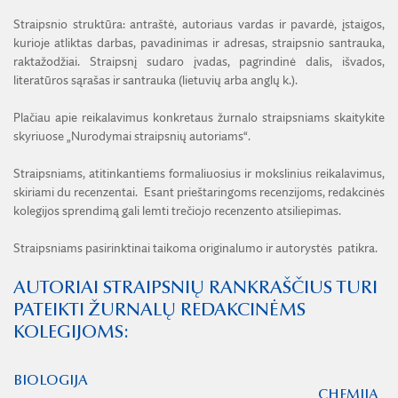
Straipsnio struktūra: antraštė, autoriaus vardas ir pavardė, įstaigos,
MENOTYRA
kurioje atliktas darbas, pavadinimas ir adresas, straipsnio santrauka,
raktažodžiai. Straipsnį sudaro įvadas, pagrindinė dalis, išvados,
ŽEMĖS ŪKIO MOKSLAI
literatūros sąrašas ir santrauka (lietuvių arba anglų k.).
Plačiau apie reikalavimus konkretaus žurnalo straipsniams skaitykite
skyriuose „Nurodymai straipsnių autoriams“.
Straipsniams, atitinkantiems formaliuosius ir mokslinius reikalavimus,
skiriami du recenzentai. Esant prieštaringoms recenzijoms, redakcinės
kolegijos sprendimą gali lemti trečiojo recenzento atsiliepimas.
Straipsniams pasirinktinai taikoma originalumo ir autorystės patikra.
AUTORIAI STRAIPSNIŲ RANKRAŠČIUS TURI
PATEIKTI ŽURNALŲ REDAKCINĖMS
KOLEGIJOMS:
BIOLOGIJA
CHEMIJA