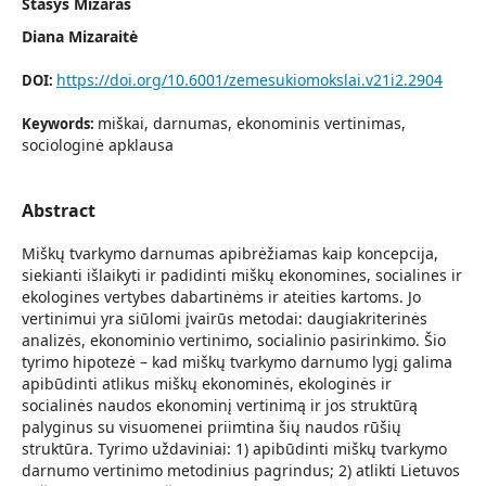
Stasys Mizaras
Diana Mizaraitė
https://doi.org/10.6001/zemesukiomokslai.v21i2.2904
DOI:
miškai, darnumas, ekonominis vertinimas,
Keywords:
sociologinė apklausa
Abstract
Miškų tvarkymo darnumas apibrėžiamas kaip koncepcija,
siekianti išlaikyti ir padidinti miškų ekonomines, socialines ir
ekologines vertybes dabartinėms ir ateities kartoms. Jo
vertinimui yra siūlomi įvairūs metodai: daugiakriterinės
analizės, ekonominio vertinimo, socialinio pasirinkimo. Šio
tyrimo hipotezė – kad miškų tvarkymo darnumo lygį galima
apibūdinti atlikus miškų ekonominės, ekologinės ir
socialinės naudos ekonominį vertinimą ir jos struktūrą
palyginus su visuomenei priimtina šių naudos rūšių
struktūra. Tyrimo uždaviniai: 1) apibūdinti miškų tvarkymo
darnumo vertinimo metodinius pagrindus; 2) atlikti Lietuvos