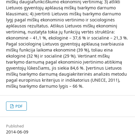
miškų daugiafunkciškumo ekonominį vertinimą; 3) atlikti
Lietuvos gyventojų apklausą miškų tvarkymo darnumo
klausimais; 4) įvertinti Lietuvos miškų tvarkymo darnumo
lygį pagal miškų ekonominio vertinimo ir sociologinės
apklausos rezultatus. Atlikus Lietuvos miškų ekonominį
vertinimą, nustatyta tokia jų funkcijų vertės struktūra:
ekonominė – 41,1 %, ekologinė – 37,6 % ir socialinė – 21,3 %.
Pagal sociologinę Lietuvos gyventojų apklausą svarbiausia
miškų funkcija laikoma ekonominė (39 %), toliau eina
ekologinė (32 %) ir socialinė (29 %). Vertinant miškų
tvarkymo darnumą pagal ekonominio įvertinimo atitikimą
gyventojų lūkesčiams, jis siekia 84,6 %. Įvertinus Lietuvos
miškų tvarkymo darnumą daugiakriterinės analizės metodu
pagal europinius kriterijus ir indikatorius (UNECE, 2011),
miškų tvarkymo darnumo lygis – 66 %.
PDF
Published
2014-06-09