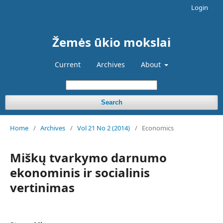
Login
Žemės ūkio mokslai
Current
Archives
About
Search
Home
/
Archives
/
Vol 21 No 2 (2014)
/
Economics
Miškų tvarkymo darnumo
ekonominis ir socialinis
vertinimas