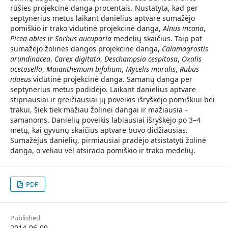
rūšies projekcinė danga procentais. Nustatyta, kad per
septynerius metus laikant danielius aptvare sumažėjo
pomiškio ir trako vidutinė projekcinė danga,
Alnus incana
,
Picea abies
ir
Sorbus aucuparia
medelių skaičius. Taip pat
sumažėjo žolinės dangos projekcinė danga,
Calamagrostis
arundinacea
,
Carex digitata
,
Deschampsia cespitosa
,
Oxalis
acetosella
,
Maianthemum bifolium
,
Mycelis muralis
,
Rubus
idaeus
vidutinė projekcinė danga. Samanų danga per
septynerius metus padidėjo. Laikant danielius aptvare
stipriausiai ir greičiausiai jų poveikis išryškėjo pomiškiui bei
trakui, šiek tiek mažiau žolinei dangai ir mažiausia –
samanoms. Danielių poveikis labiausiai išryškėjo po 3–4
metų, kai gyvūnų skaičius aptvare buvo didžiausias.
Sumažėjus danielių, pirmiausiai pradėjo atsistatyti žolinė
danga, o vėliau vėl atsirado pomiškio ir trako medelių.
PDF
Published
2014-06-09