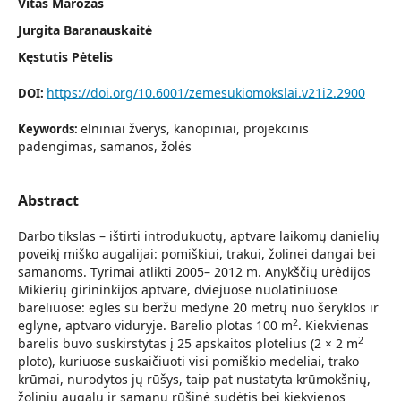
Vitas Marozas
Jurgita Baranauskaitė
Kęstutis Pėtelis
https://doi.org/10.6001/zemesukiomokslai.v21i2.2900
DOI:
elniniai žvėrys, kanopiniai, projekcinis
Keywords:
padengimas, samanos, žolės
Abstract
Darbo tikslas – ištirti introdukuotų, aptvare laikomų danielių
poveikį miško augalijai: pomiškiui, trakui, žolinei dangai bei
samanoms. Tyrimai atlikti 2005– 2012 m. Anykščių urėdijos
Mikierių girininkijos aptvare, dviejuose nuolatiniuose
bareliuose: eglės su beržu medyne 20 metrų nuo šėryklos ir
2
eglyne, aptvaro viduryje. Barelio plotas 100 m
. Kiekvienas
2
barelis buvo suskirstytas į 25 apskaitos plotelius (2 × 2 m
ploto), kuriuose suskaičiuoti visi pomiškio medeliai, trako
krūmai, nurodytos jų rūšys, taip pat nustatyta krūmokšnių,
žolinių augalų ir samanų rūšinė sudėtis bei kiekvienos