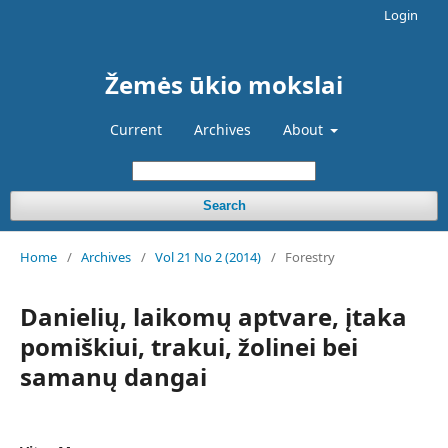
Login
Žemės ūkio mokslai
Current
Archives
About
Search
Home
/
Archives
/
Vol 21 No 2 (2014)
/
Forestry
Danielių, laikomų aptvare, įtaka
pomiškiui, trakui, žolinei bei
samanų dangai