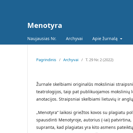
Menotyra
Naujausias Nr.
Archyvai
Apie žurnalą
Pagrindinis
/
Archyvai
/
T. 29 Nr. 2 (2022)
Žurnale skelbiami originalūs moksliniai straipsnia
teatrologijos, taip pat publikuojamos mokslinių l
anotacijos. Straipsniai skelbiami lietuvių ir angl
„Menotyra“ laikosi griežtos kovos su plagiatu pol
spausdinti Menotyroje, autorius (-iai) patvirtina, 
supranta, kad plagiatas yra kito asmens pateik