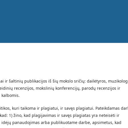
i ir šaltinių publikacijos iš šių mokslo sričių: dailėtyros, muzikolog
eidinių recenzijos, mokslinių konferencijų, parodų recenzijos ir
ų kalbomis.
itikos, kuri taikoma ir plagiatui, ir savęs plagiatui. Pateikdamas da
kad: 1) žino, kad plagijavimas ir savęs plagiatas yra neteisėti ir
tų idėjų panaudojimas arba publikuotame darbe, apsimetus, kad