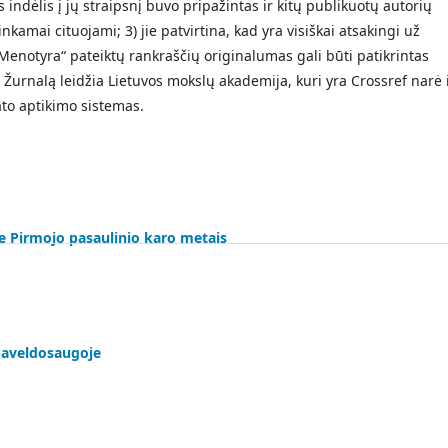
as indėlis į jų straipsnį buvo pripažintas ir kitų publikuotų autorių
inkamai cituojami; 3) jie patvirtina, kad yra visiškai atsakingi už
Menotyra“ pateiktų rankraščių originalumas gali būti patikrintas
Žurnalą leidžia Lietuvos mokslų akademija, kuri yra Crossref narė 
to aptikimo sistemas.
uje Pirmojo pasaulinio karo metais
paveldosaugoje