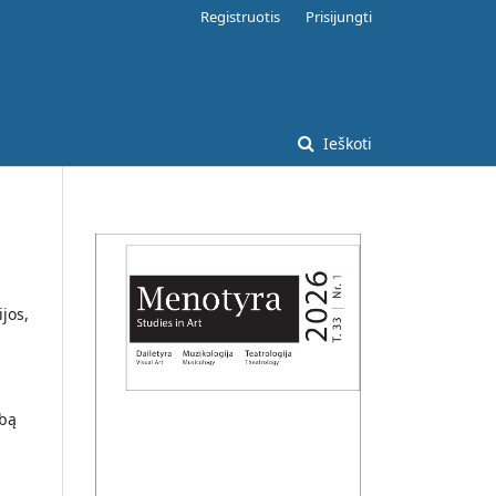
Registruotis
Prisijungti
Ieškoti
ijos,
rbą