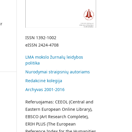
ir
ISSN 1392-1002
eISSN 2424-4708
LMA mokslo žurnalų leidybos
politika
Nurodymai straipsnių autoriams
Redakcinė kolegija
Archyvas 2001-2016
Referuojamas: CEEOL (Central and
Eastern European Online Library),
EBSCO (Art Research Complete),
ERIH PLUS (The European
Reference Index for the Humanities