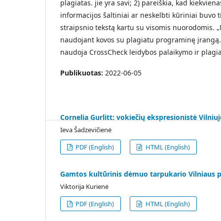
plagiatas. jie yra savi; 2) pareiškia, kad kiekvien
informacijos šaltiniai ar neskelbti kūriniai buvo t
straipsnio tekstą kartu su visomis nuorodomis. „
naudojant kovos su plagiatu programinę įrangą. 
naudoja CrossCheck leidybos palaikymo ir plagia
Publikuotas:
2022-06-05
Cornelia Gurlitt: vokiečių ekspresionistė Vilni
Ieva Šadzevičienė
PDF (English)
HTML (English)
Gamtos kultūrinis dėmuo tarpukario Vilniaus 
Viktorija Kurienė
PDF (English)
HTML (English)