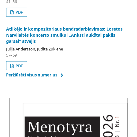
41–56
PDF
Atlikėjo ir kompozitoriaus bendradarbiavimas: Loretos
Narvilaitės koncerto smuikui „Anksti aukštai pakils
garsai“ atvejis
Julija Andersson, Judita Žukienė
57–69
PDF
Peržiūrėti visus numerius