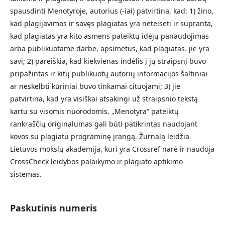
spausdinti Menotyroje, autorius (-iai) patvirtina, kad: 1) žino,
kad plagijavimas ir savęs plagiatas yra neteisėti ir supranta,
kad plagiatas yra kito asmens pateiktų idėjų panaudojimas
arba publikuotame darbe, apsimetus, kad plagiatas. jie yra
savi; 2) pareiškia, kad kiekvienas indėlis į jų straipsnį buvo
pripažintas ir kitų publikuotų autorių informacijos šaltiniai
ar neskelbti kūriniai buvo tinkamai cituojami; 3) jie
patvirtina, kad yra visiškai atsakingi už straipsnio tekstą
kartu su visomis nuorodomis. „Menotyra“ pateiktų
rankraščių originalumas gali būti patikrintas naudojant
kovos su plagiatu programinę įrangą. Žurnalą leidžia
Lietuvos mokslų akademija, kuri yra Crossref narė ir naudoja
CrossCheck leidybos palaikymo ir plagiato aptikimo
sistemas.
Paskutinis numeris