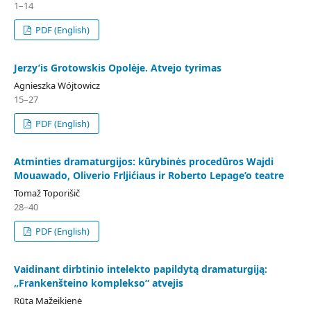
1–14
PDF (English)
Jerzy’is Grotowskis Opolėje. Atvejo tyrimas
Agnieszka Wójtowicz
15–27
PDF (English)
Atminties dramaturgijos: kūrybinės procedūros Wajdi
Mouawado, Oliverio Frljićiaus ir Roberto Lepage’o teatre
Tomaž Toporišič
28–40
PDF (English)
Vaidinant dirbtinio intelekto papildytą dramaturgiją:
„Frankenšteino komplekso“ atvejis
Rūta Mažeikienė