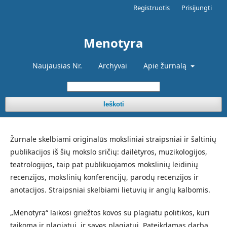
Registruotis
Prisijungti
Menotyra
Naujausias Nr.
Archyvai
Apie žurnalą
Ieškoti
Žurnale skelbiami originalūs moksliniai straipsniai ir šaltinių
publikacijos iš šių mokslo sričių: dailėtyros, muzikologijos,
teatrologijos, taip pat publikuojamos mokslinių leidinių
recenzijos, mokslinių konferencijų, parodų recenzijos ir
anotacijos. Straipsniai skelbiami lietuvių ir anglų kalbomis.
„Menotyra“ laikosi griežtos kovos su plagiatu politikos, kuri
taikoma ir plagiatui, ir savęs plagiatui. Pateikdamas darbą