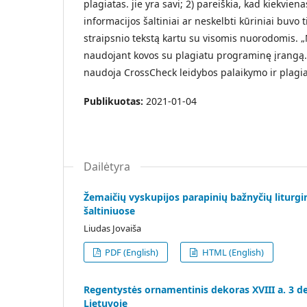
plagiatas. jie yra savi; 2) pareiškia, kad kiekvien
informacijos šaltiniai ar neskelbti kūriniai buvo t
straipsnio tekstą kartu su visomis nuorodomis. „
naudojant kovos su plagiatu programinę įrangą. 
naudoja CrossCheck leidybos palaikymo ir plagia
Publikuotas:
2021-01-04
Dailėtyra
Žemaičių vyskupijos parapinių bažnyčių liturgin
šaltiniuose
Liudas Jovaiša
PDF (English)
HTML (English)
Regentystės ornamentinis dekoras XVIII a. 3 deš
Lietuvoje