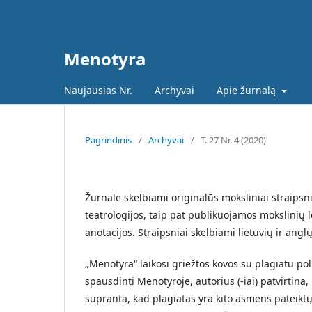
Menotyra
Naujausias Nr.
Archyvai
Apie žurnalą
Pagrindinis
/
Archyvai
/
T. 27 Nr. 4 (2020)
Žurnale skelbiami originalūs moksliniai straipsnia
teatrologijos, taip pat publikuojamos mokslinių l
anotacijos. Straipsniai skelbiami lietuvių ir angl
„Menotyra“ laikosi griežtos kovos su plagiatu pol
spausdinti Menotyroje, autorius (-iai) patvirtina, 
supranta, kad plagiatas yra kito asmens pateik