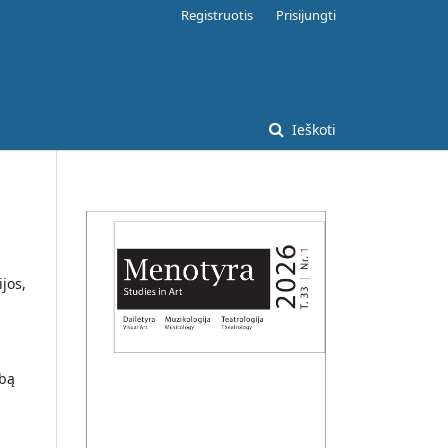
Registruotis
Prisijungti
Ieškoti
ijos,
rbą