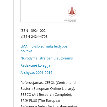
ir
ISSN 1392-1002
eISSN 2424-4708
LMA mokslo žurnalų leidybos
politika
Nurodymai straipsnių autoriams
Redakcinė kolegija
Archyvas 2001-2016
Referuojamas: CEEOL (Central and
Eastern European Online Library),
EBSCO (Art Research Complete),
ERIH PLUS (The European
Reference Index for the Humanities