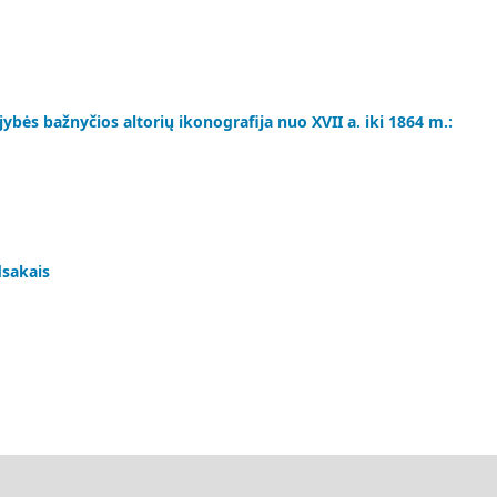
bės bažnyčios altorių ikonografija nuo XVII a. iki 1864 m.:
dsakais