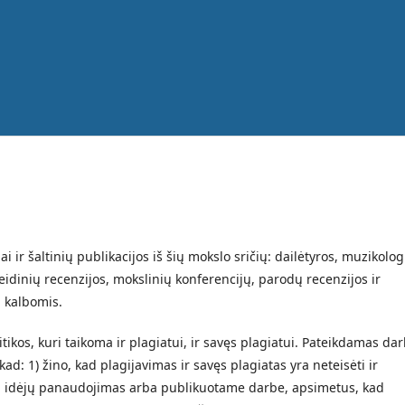
i ir šaltinių publikacijos iš šių mokslo sričių: dailėtyros, muzikolog
eidinių recenzijos, mokslinių konferencijų, parodų recenzijos ir
ų kalbomis.
itikos, kuri taikoma ir plagiatui, ir savęs plagiatui. Pateikdamas da
kad: 1) žino, kad plagijavimas ir savęs plagiatas yra neteisėti ir
tų idėjų panaudojimas arba publikuotame darbe, apsimetus, kad