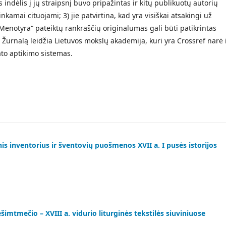
as indėlis į jų straipsnį buvo pripažintas ir kitų publikuotų autorių
inkamai cituojami; 3) jie patvirtina, kad yra visiškai atsakingi už
Menotyra“ pateiktų rankraščių originalumas gali būti patikrintas
Žurnalą leidžia Lietuvos mokslų akademija, kuri yra Crossref narė 
to aptikimo sistemas.
is inventorius ir šventovių puošmenos XVII a. I pusės istorijos
imtmečio – XVIII a. vidurio liturginės tekstilės siuviniuose