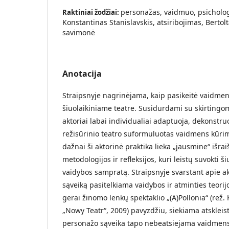
personažas, vaidmuo, psicholo
Raktiniai žodžiai:
Konstantinas Stanislavskis, atsiribojimas, Bertol
savimonė
Anotacija
Straipsnyje nagrinėjama, kaip pasikeitė vaidmen
šiuolaikiniame teatre. Susidurdami su skirtingom
aktoriai labai individualiai adaptuoja, dekonstruo
režisūrinio teatro suformuluotas vaidmens kūrim
dažnai ši aktorinė praktika lieka „jausmine“ išraišk
metodologijos ir refleksijos, kuri leistų suvokti š
vaidybos sampratą. Straipsnyje svarstant apie a
sąveiką pasitelkiama vaidybos ir atminties teori
gerai žinomo lenkų spektaklio „(A)Pollonia“ (rež.
„Nowy Teatr“, 2009) pavyzdžiu, siekiama atskleisti
personažo sąveika tapo nebeatsiejama vaidmens 