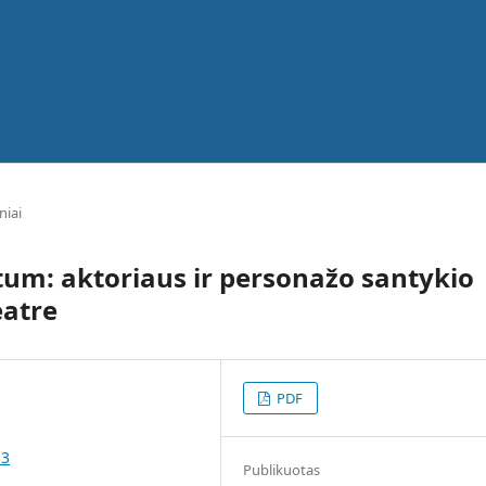
niai
tum: aktoriaus ir personažo santykio
eatre
PDF
.3
Publikuotas