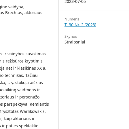
2023-07-05
ginė vaidyba,
tas Brechtas, aktoriaus
Numeris
T. 30 Nr. 2 (2023)
Skyrius
Straipsniai
s ir vaidybos suvokimas
is režisūros kryptimis
ja net ir klasikines XX a.
o technikas. Tačiau
a, t. y. stokoja aiškios
iuolaikinę vaidmens ir
ktoriaus ir personažo
jos perspektyva. Remiantis
 Krysztofas Warlikowskis,
, kaip aktoriaus ir
ir paties spektaklio