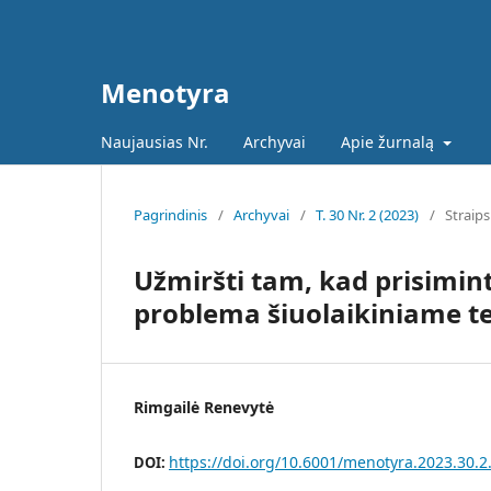
Menotyra
Naujausias Nr.
Archyvai
Apie žurnalą
Pagrindinis
/
Archyvai
/
T. 30 Nr. 2 (2023)
/
Straips
Užmiršti tam, kad prisimin
problema šiuolaikiniame t
Rimgailė Renevytė
https://doi.org/10.6001/menotyra.2023.30.2
DOI: