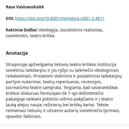
Rasa Vasinauskaitė
https://doi.org/10.6001/menotyra.v28i1-2.4611
DOI:
ideologija, socialistinis realizmas,
Raktiniai žodžiai:
sovietmetis, teatro kritika
Anotacija
Straipsnyje apžvelgiama lietuvių teatro kritikos institucija
sovietiniu laikotarpiu ir jos ryšys su laikmečio ideologiniais
reikalavimais. Pristatomi stalininio ir postalininio laikotarpių
partijos nutarimai, teatrų repertuaras, recenzijos,
socrealizmo teatre samprata. Teigiama, kad savarankiškas
kritikos diskursas formuojasi tik 7-ojo dešimtmečio
pabaigoje veikiant politinio režimo pokyčiams ir į teatro
lauką atėjus naujai režisierių bei kritikų kartai. Tekste
remiamasi lietuvių ir užsienio autorių sovietmečio tyrimais,
spaudos šaltiniais.