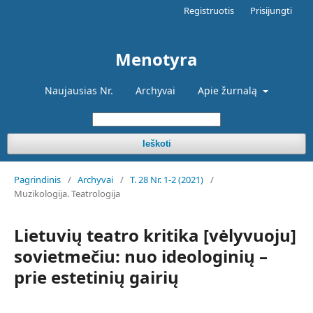
Registruotis
Prisijungti
Menotyra
Naujausias Nr.
Archyvai
Apie žurnalą
Ieškoti
Pagrindinis
/
Archyvai
/
T. 28 Nr. 1-2 (2021)
/
Muzikologija. Teatrologija
Lietuvių teatro kritika [vėlyvuoju]
sovietmečiu: nuo ideologinių –
prie estetinių gairių