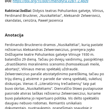
https://doi.org/10.6001/menotyra.v28i1-2.4609
DOI:
Didysis teatras Pohuliankos gatvėje, Vilnius,
Raktiniai žodžiai:
Ferdinand Bruckner, „Nusikaltėliai“, Aleksandr Zelwerovicz,
skandalas, cenzūra, Paweł Jasienica
Anotacija
Ferdinando Brucknerio dramos „Nusikaltėliai“, kurią pastatė
režisierius Aleksandras Zelwerowiczius, premjera įvyko
Didžiajame teatre Pohuliankos gatvėje Vilniuje 1930 m.
balandžio 29 dieną. Tačiau po dviejų vaidinimų, pasipiktinęs
„drastiškomis moralinėmis scenomis (homoseksuali meilė,
abortas)“, Vilniaus meras spektaklį uždraudė.
Zelwerowiczius parašė atsistatydinimo pareiškimą, tačiau po
trijų dienų jį atsiėmė ir parodė dar vieną spektaklį, sukėlusį
diskusijas. Vienas iš „Literatūrinių trečiadienių“ taip pat
buvo skirtas „Nusikaltėliams“. Dienraščio Słowo puslapiuose
pasirodė atviras laiškas režisieriui Zelwerowicziui, kuriame
buvo palaikoma jo repertuaro politika. Vis dėlto spektaklis
daugiau nebuvo rodomas. Remiantis unikaliais
dokumentais, nuotraukomis, pranešimais spaudoje ir