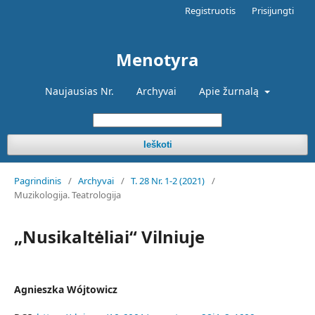
Registruotis
Prisijungti
Menotyra
Naujausias Nr.
Archyvai
Apie žurnalą
Ieškoti
Pagrindinis
/
Archyvai
/
T. 28 Nr. 1-2 (2021)
/
Muzikologija. Teatrologija
„Nusikaltėliai“ Vilniuje
Agnieszka Wójtowicz