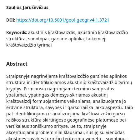
Saulius Jaruševičius
https://doi.org/10.6001/geol-geogr.v4i1.3721
DOI:
akustinis kraštovaizdis, akustinio kraštovaizdžio
Keywords:
struktūra, sonotopai, garsinė aplinka, taikomieji
kraštovaizdžio tyrimai
Abstract
Straipsnyje nagrinėjama kraštovaizdžio garsinės aplinkos
struktūra ir identifikuojamos akustinio kraštovaizdžio tyrimų
kryptys. Pirmiausia nagrinėjami termino sampratos
ypatumai, ypatingas dėmesys skiriamas akustinį
kraštovaizdį formuojantiems veiksniams, analizuojama jo
erdvinė struktūra, savybės ir garso raiška laiko aspektu. Taip
pat identifikuojama ir analizuojama kraštovaizdžio garsų
raiškos struktūra skirtingose geografinėse platumose bei
vertikalaus zoniškumo srityse. Be to, straipsnyje
akcentuojami probleminiai klausimai, susiję su vienodas
akustines savybes turinčių teritorinių vienetų – sonotopų –