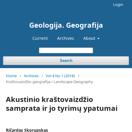
Login
Geologija. Geografija
Current
Archives
About
Search
Home
/
Archives
/
Vol 4 No 1 (2018)
/
Kraštovaizdžio geografija / Landscape Geography
Akustinio kraštovaizdžio
samprata ir jo tyrimų ypatumai
Ričardas Skorupskas