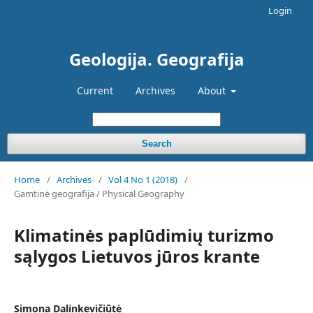
Login
Geologija. Geografija
Current
Archives
About
Search
Home
/
Archives
/
Vol 4 No 1 (2018)
/
Gamtinė geografija / Physical Geography
Klimatinės paplūdimių turizmo
sąlygos Lietuvos jūros krante
Simona Dalinkevičiūtė