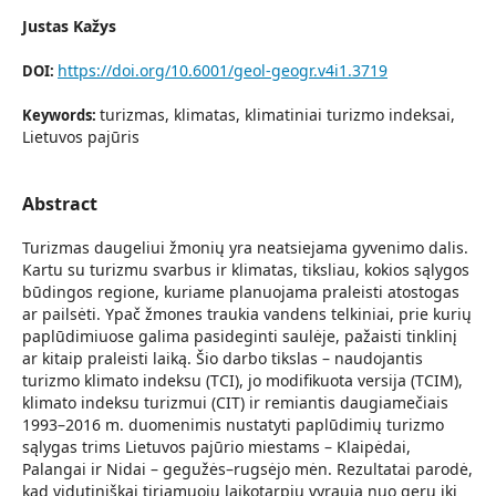
Justas Kažys
https://doi.org/10.6001/geol-geogr.v4i1.3719
DOI:
turizmas, klimatas, klimatiniai turizmo indeksai,
Keywords:
Lietuvos pajūris
Abstract
Turizmas daugeliui žmonių yra neatsiejama gyvenimo dalis.
Kartu su turizmu svarbus ir klimatas, tiksliau, kokios sąlygos
būdingos regione, kuriame planuojama praleisti atostogas
ar pailsėti. Ypač žmones traukia vandens telkiniai, prie kurių
paplūdimiuose galima pasideginti saulėje, pažaisti tinklinį
ar kitaip praleisti laiką. Šio darbo tikslas – naudojantis
turizmo klimato indeksu (TCI), jo modifikuota versija (TCIM),
klimato indeksu turizmui (CIT) ir remiantis daugiamečiais
1993–2016 m. duomenimis nustatyti paplūdimių turizmo
sąlygas trims Lietuvos pajūrio miestams – Klaipėdai,
Palangai ir Nidai – gegužės–rugsėjo mėn. Rezultatai parodė,
kad vidutiniškai tiriamuoju laikotarpiu vyrauja nuo gerų iki