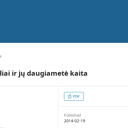
a
liai ir jų daugiametė kaita
PDF
Published
2014-02-19