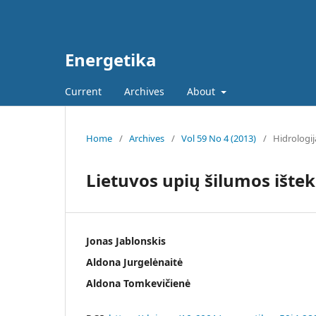
Energetika
Current
Archives
About
Home
/
Archives
/
Vol 59 No 4 (2013)
/
Hidrologij
Lietuvos upių šilumos ištek
Jonas Jablonskis
Aldona Jurgelėnaitė
Aldona Tomkevičienė