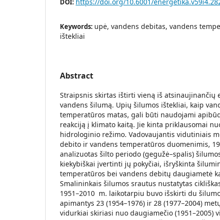
https://doi.org/10.6001/energetika.v59i4.28
DOI:
upė, vandens debitas, vandens tempe
Keywords:
ištekliai
Abstract
Straipsnis skirtas ištirti vieną iš atsinaujinančių 
vandens šilumą. Upių šilumos ištekliai, kaip va
temperatūros matas, gali būti naudojami apibūd
reakciją į klimato kaitą. Jie kinta priklausomai n
hidrologinio režimo. Vadovaujantis vidutiniais 
debito ir vandens temperatūros duomenimis, 195
analizuotas šilto periodo (gegužė–spalis) šilumos
kiekybiškai įvertinti jų pokyčiai, išryškinta šilum
temperatūros bei vandens debitų daugiametė kai
Smalininkais šilumos srautus nustatytas cikliškas
1951–2010 m. laikotarpiu buvo išskirti du šilumos 
apimantys 23 (1954–1976) ir 28 (1977–2004) metų 
vidurkiai skiriasi nuo daugiamečio (1951–2005) vi