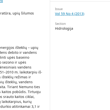
28
Issue
ratūra, upių šilumos
Vol 59 No 4 (2013)
Section
Hidrologija
energijos išteklių – upių
ndens debito ir vandens
inti upės baseino
uo sezono ir upės
mėnesiniais vandens
1–2010 m. laikotarpiu iš­
 išteklių režimas ir
inių išteklių, vandens
ta. Tiriant Nemuno ties
 kaitos pobūdis. Tirtuoju
srau­to kaitos ciklai,
laikotarpius, kurių
durkio atitinkamai 3,1 ir