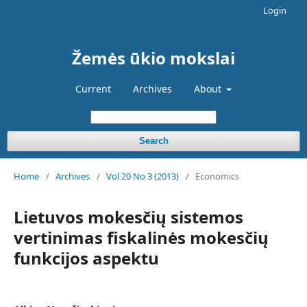
Login
Žemės ūkio mokslai
Current
Archives
About
Search
Home
/
Archives
/
Vol 20 No 3 (2013)
/
Economics
Lietuvos mokesčių sistemos
vertinimas fiskalinės mokesčių
funkcijos aspektu