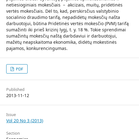
netiesioginiais mokesčiais – akcizais, muitų, pridėtinės
vertės mokesčiais. Dėl to, kad, perskirsčius valstybinio
socialinio draudimo tarifą, nepadidėtų mokesčių našta
darbuotojui, būtina Pridėtinės vertės mokesčio (PVM) tarifą
sumažinti iki prieš krizinį lygį, t. y. 18 %. Tokie sprendimai
sumažintų mokesčių naštą darbdaviui ir darbuotojui,
mažėtų neapskaitoma ekonomika, didėtų mokestinės
pajamos, konkurencingumas.
PDF
Published
2013-11-12
Issue
Vol 20 No 3 (2013)
Section