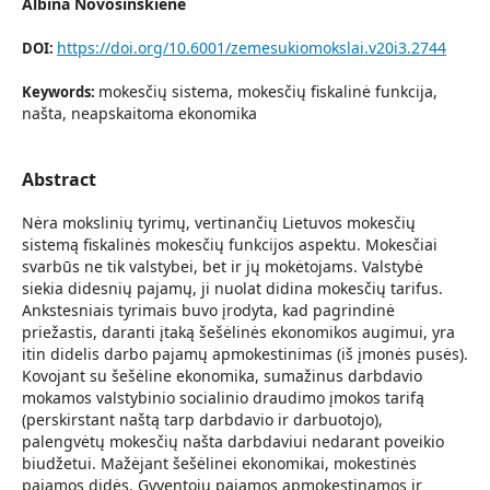
Albina Novošinskienė
https://doi.org/10.6001/zemesukiomokslai.v20i3.2744
DOI:
mokesčių sistema, mokesčių fiskalinė funkcija,
Keywords:
našta, neapskaitoma ekonomika
Abstract
Nėra mokslinių tyrimų, vertinančių Lietuvos mokesčių
sistemą fiskalinės mokesčių funkcijos aspektu. Mokesčiai
svarbūs ne tik valstybei, bet ir jų mokėtojams. Valstybė
siekia didesnių pajamų, ji nuolat didina mokesčių tarifus.
Ankstesniais tyrimais buvo įrodyta, kad pagrindinė
priežastis, daranti įtaką šešėlinės ekonomikos augimui, yra
itin didelis darbo pajamų apmokestinimas (iš įmonės pusės).
Kovojant su šešėline ekonomika, sumažinus darbdavio
mokamos valstybinio socialinio draudimo įmokos tarifą
(perskirstant naštą tarp darbdavio ir darbuotojo),
palengvėtų mokesčių našta darbdaviui nedarant poveikio
biudžetui. Mažėjant šešėlinei ekonomikai, mokestinės
pajamos didės. Gyventojų pajamos apmokestinamos ir