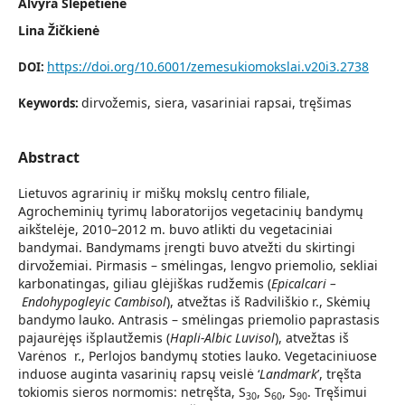
Alvyra Šlepetienė
Lina Žičkienė
https://doi.org/10.6001/zemesukiomokslai.v20i3.2738
DOI:
dirvožemis, siera, vasariniai rapsai, tręšimas
Keywords:
Abstract
Lietuvos agrarinių ir miškų mokslų centro filiale,
Agrocheminių tyrimų laboratorijos vegetacinių bandymų
aikštelėje, 2010–2012 m. buvo atlikti du vegetaciniai
bandymai. Bandymams įrengti buvo atvežti du skirtingi
dirvožemiai. Pirmasis – smėlingas, lengvo priemolio, sekliai
karbonatingas, giliau glėjiškas rudžemis (
Epicalcari –
Endohypogleyic Cambisol
), atvežtas iš Radviliškio r., Skėmių
bandymo lauko. Antrasis – smėlingas priemolio paprastasis
pajaurėjęs išplautžemis (
Hapli-Albic Luvisol
), atvežtas iš
Varėnos r., Perlojos bandymų stoties lauko. Vegetaciniuose
induose auginta vasarinių rapsų veislė ‘
Landmark
’, tręšta
tokiomis sieros normomis: netręšta, S
, S
, S
. Tręšimui
30
60
90