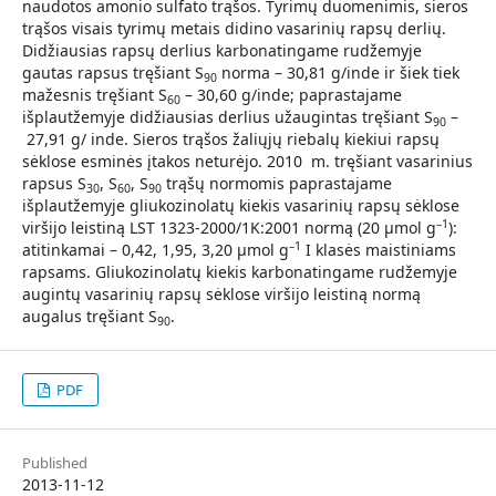
naudotos amonio sulfato trąšos. Tyrimų duomenimis, sieros
trąšos visais tyrimų metais didino vasarinių rapsų derlių.
Didžiausias rapsų derlius karbonatingame rudžemyje
gautas rapsus tręšiant S
norma – 30,81 g/inde ir šiek tiek
90
mažesnis tręšiant S
– 30,60 g/inde; paprastajame
60
išplautžemyje didžiausias derlius užaugintas tręšiant S
–
90
27,91 g/ inde. Sieros trąšos žaliųjų riebalų kiekiui rapsų
sėklose esminės įtakos neturėjo. 2010 m. tręšiant vasarinius
rapsus S
, S
, S
trąšų normomis paprastajame
30
60
90
išplautžemyje gliukozinolatų kiekis vasarinių rapsų sėklose
–1
viršijo leistiną LST 1323-2000/1K:2001 normą (20 μmol g
):
–1
atitinkamai – 0,42, 1,95, 3,20 μmol g
I klasės maistiniams
rapsams. Gliukozinolatų kiekis karbonatingame rudžemyje
augintų vasarinių rapsų sėklose viršijo leistiną normą
augalus tręšiant S
.
90
PDF
Published
2013-11-12