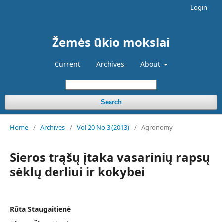
Login
Žemės ūkio mokslai
Current
Archives
About
Search
Home
/
Archives
/
Vol 20 No 3 (2013)
/
Agronomy
Sieros trąšų įtaka vasarinių rapsų
sėklų derliui ir kokybei
Rūta Staugaitienė