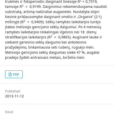
2
trukmės ir fotoperiodo: daiginant šviesoje R
= 0,7319,
2
tamsoje R
= 0,9199. Daiginimui rekomenduojama naudoti
substratą, artimą natūraliai augavietei. Nustatyta stipri
tiesinė priklausomybė daiginant smėlio ir „Organix“ (2:1)
2
mišinyje (R
= 0,9409). Sėklų ramybės laikotarpis turėjo
įtakos melsvojo gencijono sėklų daigumui. Po 4 mėnesių
ramybės laikotarpio reikalingas ilgesnis nei 18 dienų
2
stratifikacijos laikotarpis (R
= 0,9865). Auginant lauke ir
siekiant geresnio sėklų daigumo bei ankstesnio
pražydėjimo, tinkamiausia sėti rudenį, rugsėjo mėn.
Melsvojo gencijono sėklų daigumas siekė 47 %, augalai
pradėjo žydėti antraisiais metais, birželio mėn.
PDF
Published
2013-11-12
Issue