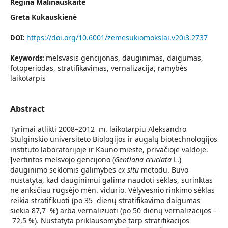
Regina Malinauskaitė
Greta Kukauskienė
https://doi.org/10.6001/zemesukiomokslai.v20i3.2737
DOI:
melsvasis gencijonas, dauginimas, daigumas,
Keywords:
fotoperiodas, stratifikavimas, vernalizacija, ramybės
laikotarpis
Abstract
Tyrimai atlikti 2008–2012 m. laikotarpiu Aleksandro
Stulginskio universiteto Biologijos ir augalų biotechnologijos
instituto laboratorijoje ir Kauno mieste, privačioje valdoje.
Įvertintos melsvojo gencijono (
Gentiana cruciata
L.)
dauginimo sėklomis galimybės
ex situ
metodu. Buvo
nustatyta, kad dauginimui galima naudoti sėklas, surinktas
ne anksčiau rugsėjo mėn. vidurio. Vėlyvesnio rinkimo sėklas
reikia stratifikuoti (po 35 dienų stratifikavimo daigumas
siekia 87,7 %) arba vernalizuoti (po 50 dienų vernalizacijos –
72,5 %). Nustatyta priklausomybė tarp stratifikacijos