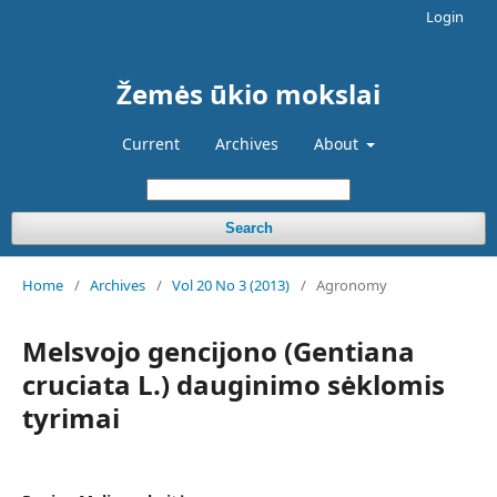
Login
Žemės ūkio mokslai
Current
Archives
About
Search
Home
/
Archives
/
Vol 20 No 3 (2013)
/
Agronomy
Melsvojo gencijono (Gentiana
cruciata L.) dauginimo sėklomis
tyrimai