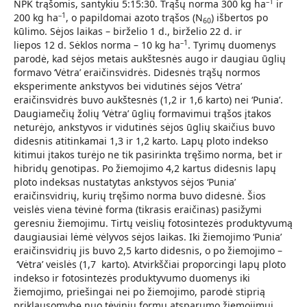
–1
NPK trąšomis, santykiu 5:15:30. Trąšų norma 300 kg ha
ir
–1
200 kg ha
, o papildomai azoto trąšos (N
) išbertos po
60
kūlimo. Sėjos laikas – birželio 1 d., birželio 22 d. ir
–1
liepos 12 d. Sėklos norma – 10 kg ha
. Tyrimų duomenys
parodė, kad sėjos metais aukštesnės augo ir daugiau ūglių
formavo ‘Vėtra’ eraičinsvidrės. Didesnės trąšų normos
eksperimente ankstyvos bei vidutinės sėjos ‘Vėtra’
eraičinsvidrės buvo aukštesnės (1,2 ir 1,6 karto) nei ‘Punia’.
Daugiamečių žolių ‘Vėtra’ ūglių formavimui trąšos įtakos
neturėjo, ankstyvos ir vidutinės sėjos ūglių skaičius buvo
didesnis atitinkamai 1,3 ir 1,2 karto. Lapų ploto indekso
kitimui įtakos turėjo ne tik pasirinkta tręšimo norma, bet ir
hibridų genotipas. Po žiemojimo 4,2 kartus didesnis lapų
ploto indeksas nustatytas ankstyvos sėjos ‘Punia’
eraičinsvidrių, kurių tręšimo norma buvo didesnė. Šios
veislės viena tėvinė forma (tikrasis eraičinas) pasižymi
geresniu žiemojimu. Tirtų veislių fotosintezės produktyvumą
daugiausiai lėmė vėlyvos sėjos laikas. Iki žiemojimo ‘Punia’
eraičinsvidrių jis buvo 2,5 karto didesnis, o po žiemojimo –
‘Vėtra’ veislės (1,7 karto). Atvirkščiai proporcingi lapų ploto
indekso ir fotosintezės produktyvumo duomenys iki
žiemojimo, priešingai nei po žiemojimo, parodė stiprią
priklausomybę nuo tėvinių formų atsparumo žiemojimui.