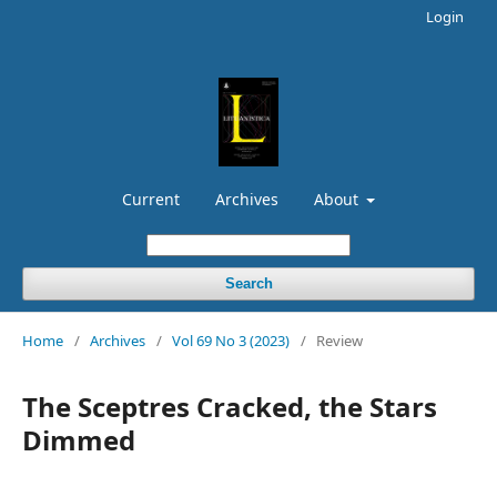
Login
Current
Archives
About
Search
Home
/
Archives
/
Vol 69 No 3 (2023)
/
Review
The Sceptres Cracked, the Stars
Dimmed