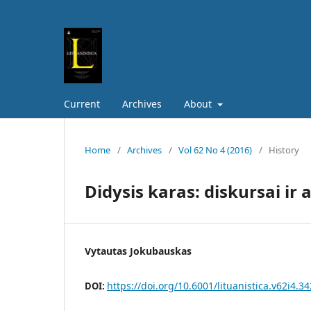
Current
Archives
About
Home
/
Archives
/
Vol 62 No 4 (2016)
/
History
Didysis karas: diskursai ir
Vytautas Jokubauskas
https://doi.org/10.6001/lituanistica.v62i4.3
DOI: