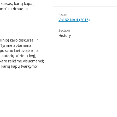
skursas, karių kapai,
rancūzų draugija
Issue
Vol 62 No 4 (2016)
Section
History
inio) karo diskursai ir
. Tyrime aptariama
pukario Lietuvoje ir jos
 autorių kūrinių lygį,
o karo reikšmė visuomenei;
r karių kapų tvarkymo