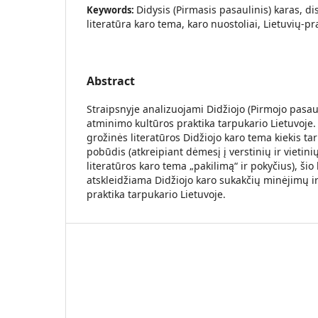
Didysis (Pirmasis pasaulinis) karas, di
Keywords:
literatūra karo tema, karo nuostoliai, Lietuvių-p
Abstract
Straipsnyje analizuojami Didžiojo (Pirmojo pasaul
atminimo kultūros praktika tarpukario Lietuvoje
grožinės literatūros Didžiojo karo tema kiekis tar
pobūdis (atkreipiant dėmesį į verstinių ir vietinių
literatūros karo tema „pakilimą“ ir pokyčius), ši
atskleidžiama Didžiojo karo sukakčių minėjimų i
praktika tarpukario Lietuvoje.