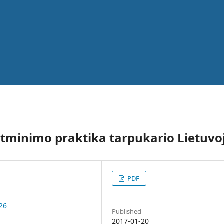
 atminimo praktika tarpukario Lietuvo
PDF
426
Published
2017-01-20