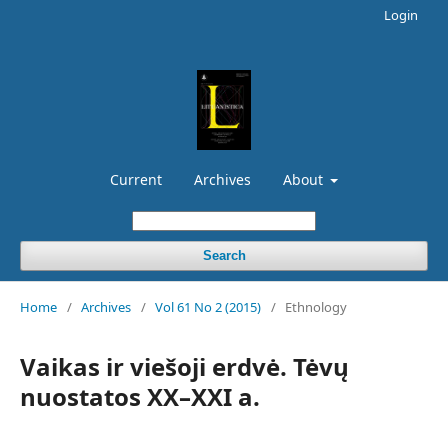
Login
Current
Archives
About
Search
Home
/
Archives
/
Vol 61 No 2 (2015)
/
Ethnology
Vaikas ir viešoji erdvė. Tėvų
nuostatos XX–XXI a.