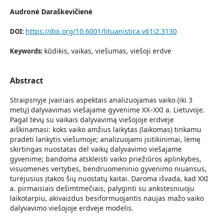
Audronė Daraškevičienė
https://doi.org/10.6001/lituanistica.v61i2.3130
DOI:
kūdikis, vaikas, viešumas, viešoji erdvė
Keywords:
Abstract
Straipsnyje įvairiais aspektais analizuojamas vaiko (iki 3
metų) dalyvavimas viešajame gyvenime XX–XXI a. Lietuvoje.
Pagal tėvų su vaikais dalyvavimą viešojoje erdvėje
aiškinamasi: koks vaiko amžius laikytas (laikomas) tinkamu
pradėti lankytis viešumoje; analizuojami įsitikinimai, lėmę
skirtingas nuostatas dėl vaikų dalyvavimo viešajame
gyvenime; bandoma atskleisti vaiko priežiūros aplinkybes,
visuomenės vertybes, bendruomeninio gyvenimo niuansus,
turėjusius įtakos šių nuostatų kaitai. Daroma išvada, kad XXI
a. pirmaisiais dešimtmečiais, palyginti su ankstesniuoju
laikotarpiu, akivaizdus besiformuojantis naujas mažo vaiko
dalyvavimo viešojoje erdvėje modelis.