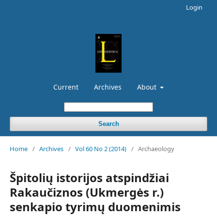
Login
Current
Archives
About
Search
Home
/
Archives
/
Vol 60 No 2 (2014)
/
Archaeology
Špitolių istorijos atspindžiai
Rakaučiznos (Ukmergės r.)
senkapio tyrimų duomenimis