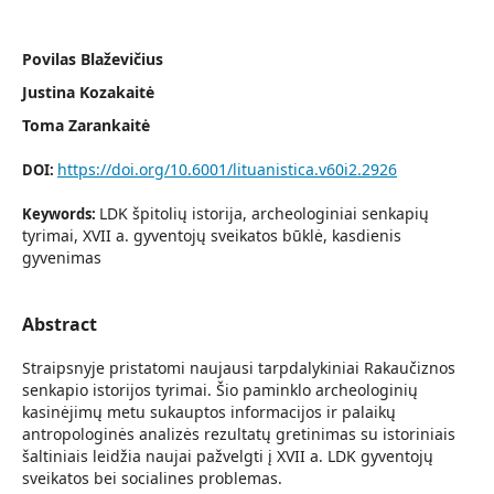
Povilas Blaževičius
Justina Kozakaitė
Toma Zarankaitė
https://doi.org/10.6001/lituanistica.v60i2.2926
DOI:
LDK špitolių istorija, archeologiniai senkapių
Keywords:
tyrimai, XVII a. gyventojų sveikatos būklė, kasdienis
gyvenimas
Abstract
Straipsnyje pristatomi naujausi tarpdalykiniai Rakaučiznos
senkapio istorijos tyrimai. Šio paminklo archeologinių
kasinėjimų metu sukauptos informacijos ir palaikų
antropologinės analizės rezultatų gretinimas su istoriniais
šaltiniais leidžia naujai pažvelgti į XVII a. LDK gyventojų
sveikatos bei socialines problemas.