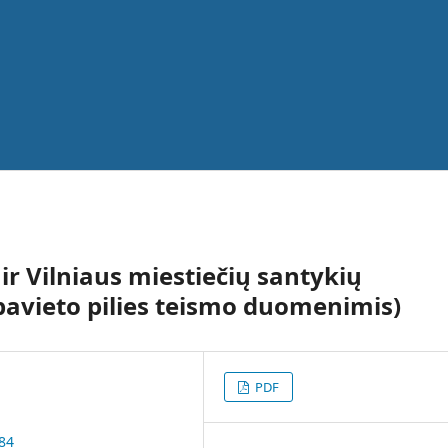
 ir Vilniaus miestiečių santykių
 pavieto pilies teismo duomenimis)
PDF
684