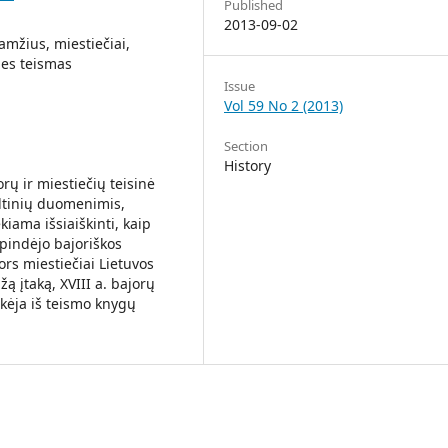
Published
2013-09-02
 amžius, miestiečiai,
lies teismas
Issue
Vol 59 No 2 (2013)
Section
History
orų ir miestiečių teisinė
altinių duomenimis,
kiama išsiaiškinti, kaip
ispindėjo bajoriškos
ors miestiečiai Lietuvos
ą įtaką, XVIII a. bajorų
iškėja iš teismo knygų