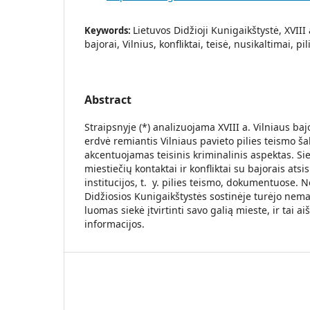
Lietuvos Didžioji Kunigaikštystė, XVIII
Keywords:
bajorai, Vilnius, konfliktai, teisė, nusikaltimai, pi
Abstract
Straipsnyje (*) analizuojama XVIII a. Vilniaus baj
erdvė remiantis Vilniaus pavieto pilies teismo š
akcentuojamas teisinis kriminalinis aspektas. Sie
miestiečių kontaktai ir konfliktai su bajorais ats
institucijos, t. y. pilies teismo, dokumentuose. N
Didžiosios Kunigaikštystės sostinėje turėjo nemaž
luomas siekė įtvirtinti savo galią mieste, ir tai a
informacijos.