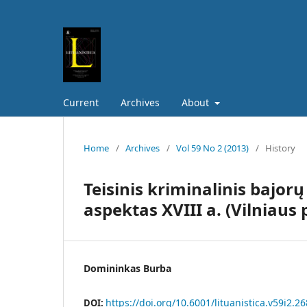
Current
Archives
About
Home
/
Archives
/
Vol 59 No 2 (2013)
/
History
Teisinis kriminalinis bajorų
aspektas XVIII a. (Vilniaus
Domininkas Burba
https://doi.org/10.6001/lituanistica.v59i2.2
DOI: