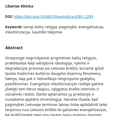
Libertas Klimka
https://doi.org/10.6001/lituanistica.v58i1.2293
DOI:
senoji baltų religija, pagonybė, evangelizacija,
Keywords:
inkultūrizacija, liaudiški tikėjimai
Abstract
Straipsnyje nagrinėjamas prigimtinės baltų religijos,
praktikuotos kaip valstybinė ideologija, nykimo ir
degradacijos procesas po Lietuvos krikšto, kuriame glūdi
tautos tradicinės kultūros daugelio dvasinių fenomenų
šaknys, taip pat ir lietuviškojo religingumo ypatybių
paaiškinimas. Evangelijos inkultūrizacijos raidoje galima
įžvelgti tam tikrus etapus, sąlygotus krašto istorinės ir
socialinės raidos. Darbe aptariamos jų priežastys ir
nustatoma apytikrė chronologija. Daroma išvada, kad
pagonybės Lietuvoje terminas labiau tinka apibūdinti laiko
tarpsniui nuo Lietuvos krikšto iki galutinės evangelizacijos,
kai krikščionybė tapo visų tautos narių esminiu tautinės