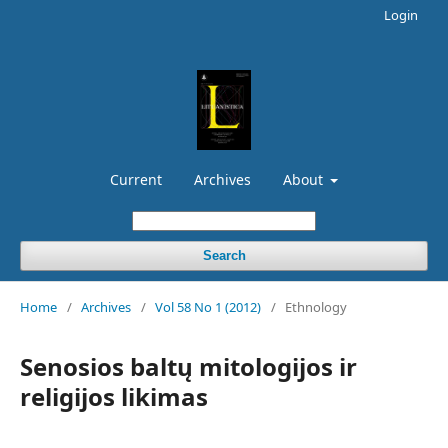
Login
Current
Archives
About
Search
Home
/
Archives
/
Vol 58 No 1 (2012)
/
Ethnology
Senosios baltų mitologijos ir
religijos likimas