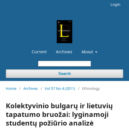
Login
Current
Archives
About
Search
Home
/
Archives
/
Vol 57 No 4 (2011)
/
Ethnology
Kolektyvinio bulgarų ir lietuvių
tapatumo bruožai: lyginamoji
studentų požiūrio analizė