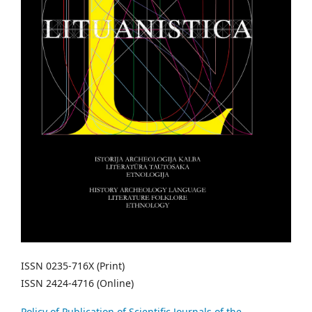
ISSN 0235-716X (Print)
ISSN 2424-4716 (Online)
Policy of Publication of Scientific Journals of the