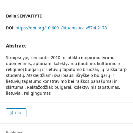
Dalia SENVAITYTĖ
https://doi.org/10.6001/lituanistica.v57i4.2178
DOI:
Abstract
Straipsnyje, remiantis 2010 m. atlikto empirinio tyrimo
duomenimis, aptariami kolektyvinio (tautinio, kultūrinio ir
religinio) bulgarų ir lietuvių tapatumo bruožai, jų raiška tarp
studentų. Atskleidžiami svarbiausi išryškėję bulgarų ir
lietuvių tapatumo konstravimo bei raiškos panašumai ir
skirtumai. Raktažodžiai: bulgarai, kolektyvinis tapatumas,
lietuviai, religingumas
PDF
Published