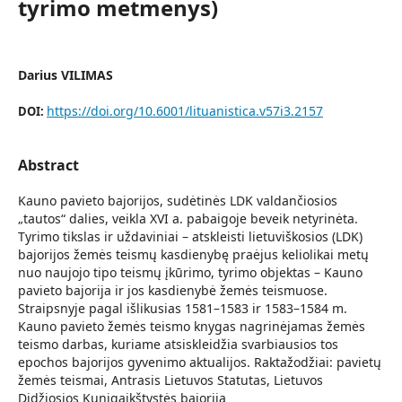
tyrimo metmenys)
Darius VILIMAS
https://doi.org/10.6001/lituanistica.v57i3.2157
DOI:
Abstract
Kauno pavieto bajorijos, sudėtinės LDK valdančiosios
„tautos“ dalies, veikla XVI a. pabaigoje beveik netyrinėta.
Tyrimo tikslas ir uždaviniai – atskleisti lietuviškosios (LDK)
bajorijos žemės teismų kasdienybę praėjus keliolikai metų
nuo naujojo tipo teismų įkūrimo, tyrimo objektas – Kauno
pavieto bajorija ir jos kasdienybė žemės teismuose.
Straipsnyje pagal išlikusias 1581–1583 ir 1583–1584 m.
Kauno pavieto žemės teismo knygas nagrinėjamas žemės
teismo darbas, kuriame atsiskleidžia svarbiausios tos
epochos bajorijos gyvenimo aktualijos. Raktažodžiai: pavietų
žemės teismai, Antrasis Lietuvos Statutas, Lietuvos
Didžiosios Kunigaikštystės bajorija