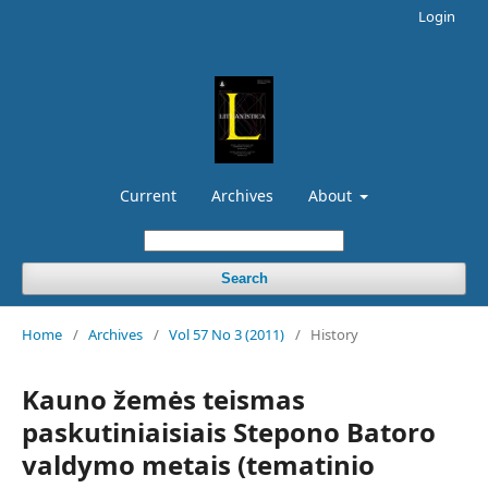
Login
Current
Archives
About
Search
Home
/
Archives
/
Vol 57 No 3 (2011)
/
History
Kauno žemės teismas
paskutiniaisiais Stepono Batoro
valdymo metais (tematinio