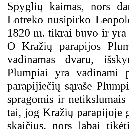
Spyglių kaimas, nors da
Lotreko nusipirko Leopold
1820 m. tikrai buvo ir yra
O Kražių parapijos Plump
vadinamas dvaru, išsky
Plumpiai yra vadinami 
parapijiečių sąraše Plump
spragomis ir netikslumais 
tai, jog Kražių parapijoje
skaičius, nors labai tikė