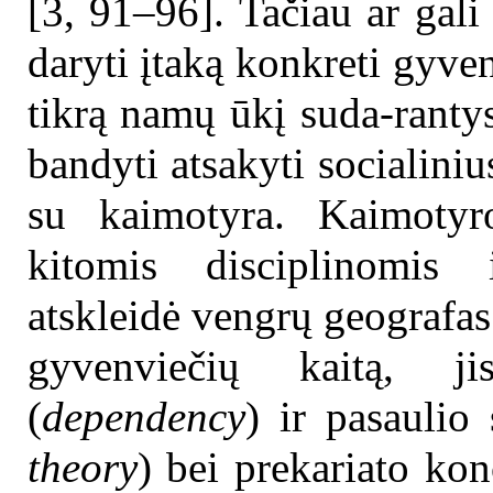
[3, 91–96]. Tačiau ar gali
daryti įtaką konkreti gyve
tikrą namų ūkį suda-ranty
bandyti atsakyti socialiniu
su kaimotyra. Kaimotyr
kitomis disciplinomis 
atskleidė vengrų geografa
gyvenviečių kaitą, j
(
dependency
) ir pasaulio 
theory
) bei prekariato kon