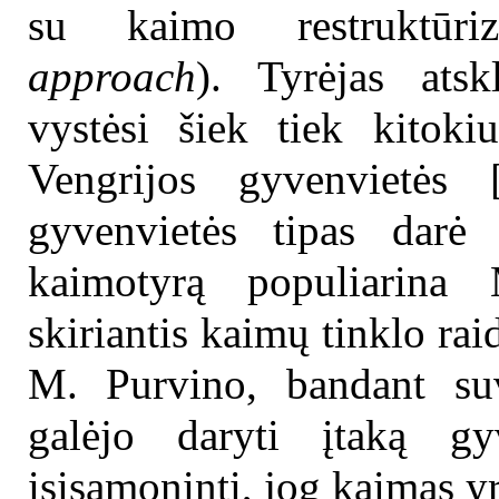
su kaimo restruktūri
approach
). Tyrėjas atsk
vystėsi šiek tiek kitok
Vengrijos gyvenvietės 
gyvenvietės tipas darė
kaimotyrą populiarina
skiriantis kaimų tinklo ra
M. Purvino, bandant suv
galėjo daryti įtaką g
įsisąmoninti, jog kaimas yra