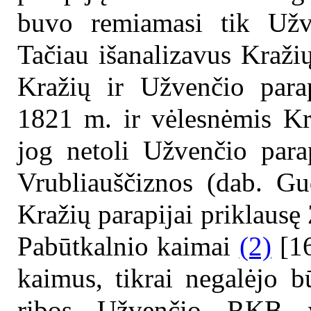
buvo remiamasi tik Užve
Tačiau išanalizavus Kraži
Kražių ir Užvenčio parap
1821 m. ir vėlesnėmis Kr
jog netoli Užvenčio parap
Vrubliauščiznos (dab. G
Kražių parapijai priklausę
Pabūtkalnio kaimai
(2)
[16
kaimus, tikrai negalėjo b
ribos Užvenčio RKB viz