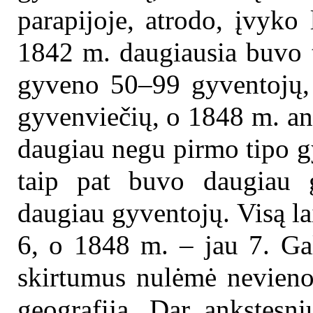
parapijoje, atrodo, įvyko
1842 m. daugiausia buvo t
gyveno 50–99 gyventojų, 
gyvenviečių, o 1848 m. an
daugiau negu pirmo tipo g
taip pat buvo daugiau g
daugiau gyventojų. Visą l
6, o 1848 m. – jau 7. Gal
skirtumus nulėmė nevieno
geografija. Dar ankstesn