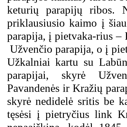
keturių parapijų ribos. 
priklausiusio kaimo į šia
parapija, į pietvaka-rius – 
Užvenčio parapija, o į pie
Užkalniai kartu su Labūn
parapijai, skyrė Užve
Pavandenės ir Kražių parap
skyrė nedidelė sritis be 
tęsėsi į pietryčius link K