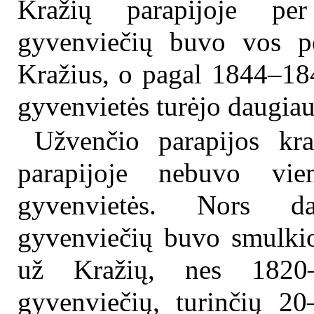
Kražių parapijoje pe
gyvenviečių buvo vos pen
Kražius, o pagal 1844–184
gyvenvietės turėjo daugiau
Užvenčio parapijos kra
parapijoje nebuvo vie
gyvenvietės. Nors da
gyvenviečių buvo smulkio
už Kražių, nes 1820
gyvenviečių, turinčių 2