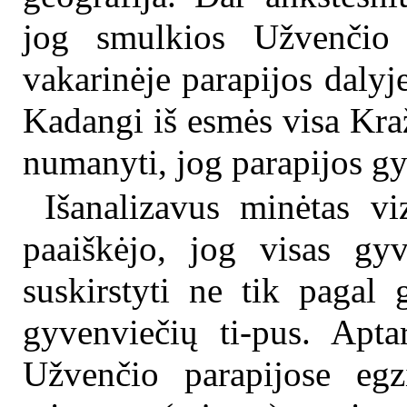
jog smulkios Užvenčio p
vakarinėje parapijos dalyj
Kadangi iš esmės visa Kraž
numanyti, jog parapijos g
Išanalizavus minėtas viz
paaiškėjo, jog visas gyv
suskirstyti ne tik pagal 
gyvenviečių ti-pus. Apta
Užvenčio parapijose egzi