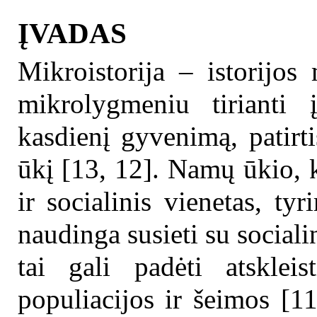
ĮVADAS
Mikroistorija – istorijos
mikrolygmeniu tirianti 
kasdienį gyvenimą, patirt
ūkį [13, 12]. Namų ūkio, 
ir socialinis vienetas, ty
naudinga susieti su socialin
tai gali padėti atskleis
populiacijos ir šeimos [1