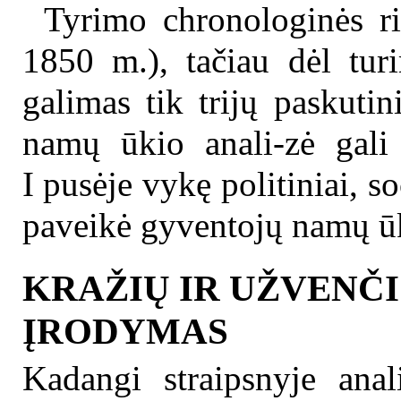
Tyrimo chronologinės r
1850 m.), tačiau dėl turi
galimas tik trijų paskuti
namų ūkio anali-zė gali 
I pusėje vykę politiniai, s
paveikė gyventojų namų ū
KRAŽIŲ IR UŽVENČI
ĮRODYMAS
Kadangi straipsnyje ana