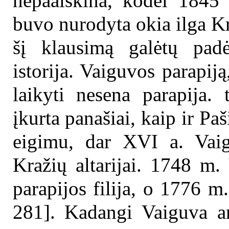
nepaaiškina, kodėl 1845
buvo nurodyta okia ilga Kr
šį klausimą galėtų padė
istorija. Vaiguvos parapiją
laikyti nesena parapija. 
įkurta panašiai, kaip ir Pa
eigimu, dar XVI a. Vaig
Kražių altarijai. 1748 m.
parapijos filija, o 1776 m
281]. Kadangi Vaiguva ank