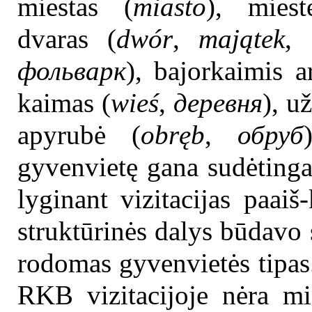
miestas (
miasto
), miest
dvaras (
dwór
,
majątek
,
фольварк
), bajorkaimis a
kaimas (
wieś
,
деревня
), u
apyrubė (
obręb
,
обруб
gyvenvietę gana sudėtinga 
lyginant vizitacijas paai
struktūrinės dalys būdavo 
rodomas gyvenvietės tipas
RKB vizitacijoje nėra mi