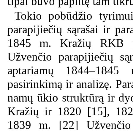
tipai buvo papiltę tam tikr
Tokio pobūdžio tyrimui 
parapijiečių sąrašai ir pa
1845 m. Kražių RKB pa
Užvenčio parapijiečių sąr
aptariamų 1844–1845 
pasirinkimą ir analizę. Para
namų ūkio struktūrą ir dy
Kražių ir 1820 [15], 182
1839 m. [22] Užvenčio 