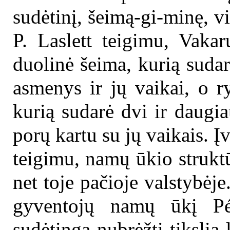
sudėtinį, šeimą-gi-minę, v
P. Laslett teigimu, Vaka
duolinė šeima, kurią sudar
asmenys ir jų vaikai, o r
kurią sudarė dvi ir daugia
porų kartu su jų vaikais. 
teigimu, namų ūkio struktū
net toje pačioje valstybėj
gyventojų namų ūkį Pét
sudėtinga nubrėžti tikslią 