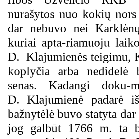
nurašytos nuo kokių nors 
dar nebuvo nei Karklėnų f
kuriai apta-riamuoju laiko
D. Klajumienės teigimu, K
koplyčia arba nedidelė 
senas. Kadangi doku-m
D. Klajumienė padarė iš
bažnytėlė buvo statyta dar 
jog galbūt 1766 m. ta ba