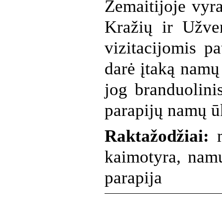
Žemaitijoje vyr
Kražių ir Užve
vizitacijomis p
darė įtaką namų 
jog branduolini
parapijų namų ūk
Raktažodžiai:
m
kaimotyra, namų
parapija