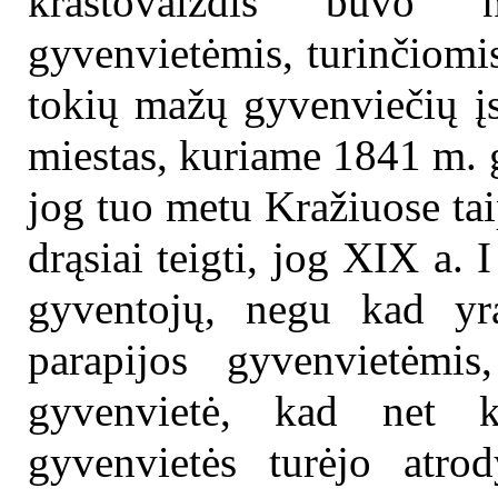
kraštovaizdis buvo n
gyvenvietėmis, turinčiomi
tokių mažų gyvenviečių įs
miestas, kuriame 1841 m. 
jog tuo metu Kražiuose ta
drąsiai teigti, jog XIX a.
gyventojų, negu kad yr
parapijos gyvenvietėmi
gyvenvietė, kad net k
gyvenvietės turėjo atrod