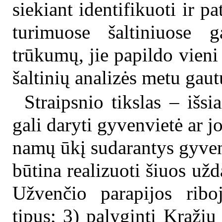
siekiant identifikuoti ir p
turimuose šaltiniuose g
trūkumų, jie papildo vieni k
šaltinių analizės metu gau
Straipsnio tikslas – išsi
gali daryti gyvenvietė ar j
namų ūkį sudarantys gyvent
būtina realizuoti šiuos užd
Užvenčio parapijos riboj
tipus; 3) palyginti Kraži