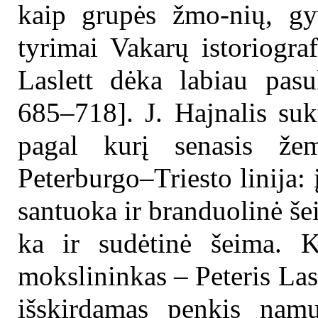
kaip grupės žmo-nių, gyv
tyrimai Vakarų istoriogra
Laslett dėka labiau pas
685–718]. J. Hajnalis suk
pagal kurį senasis že
Peterburgo–Triesto linija:
santuoka ir branduolinė še
ka ir sudėtinė šeima. 
mokslininkas – Peteris Lasl
išskirdamas penkis namų