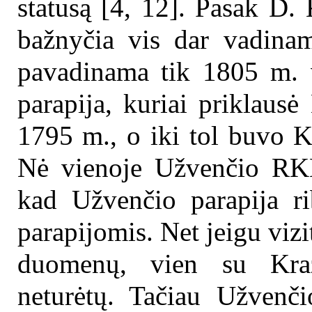
statusą [4, 12]. Pasak D.
bažnyčia vis dar vadinama
pavadinama tik 1805 m. vi
parapija, kuriai priklausė
1795 m., o iki tol buvo Ka
Nė vienoje Užvenčio RKB 
kad Užvenčio parapija ri
parapijomis. Net jeigu vizi
duomenų, vien su Kraži
neturėtų. Tačiau Užvenči