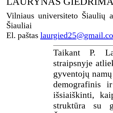
LAURYNAS GIEDRIMA
Vilniaus universiteto Šiaulių
Šiauliai
El. paštas
laurgied25@gmail.c
Taikant P. La
straipsnyje atl
gyventojų namų 
demografinis i
išsiaiškinti, k
struktūra su g