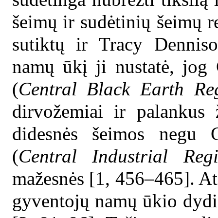
šeimų ir sudėtinių šeimų r
sutiktų ir Tracy Dennis
namų ūkį ji nustatė, jog
(
Central Black Earth Re
dirvožemiai ir palankus 
didesnės šeimos negu C
(
Central Industrial Reg
mažesnės [1, 456–465]. At
gyventojų namų ūkio dydis i