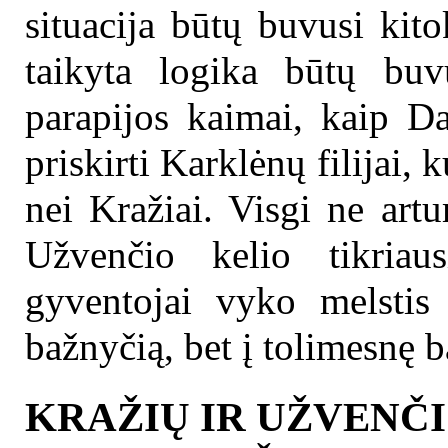
situacija būtų buvusi kit
taikyta logika būtų buvu
parapijos kaimai, kaip Da
priskirti Karklėnų filijai,
nei Kražiai. Visgi ne art
Užvenčio kelio tikria
gyventojai vyko melstis
bažnyčią, bet į tolimesnę 
KRAŽIŲ IR UŽVENČI