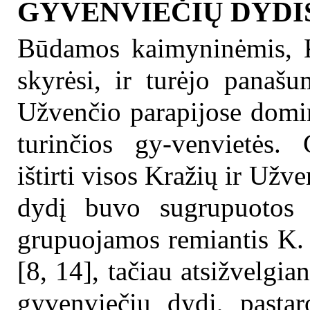
GYVENVIEČIŲ DYDIS
Būdamos kaimyninėmis, Kr
skyrėsi, ir turėjo panaš
Užvenčio parapijose domin
turinčios gy-venvietės.
ištirti visos Kražių ir Užv
dydį buvo sugrupuotos 
grupuojamos remiantis K. 
[8, 14], tačiau atsižvelgia
gyvenviečių dydį, pastar