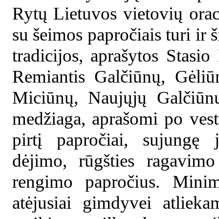
Rytų Lietuvos vietovių orac
su šeimos papročiais turi ir š
tradicijos, aprašytos Stasio
Remiantis Galčiūnų, Gėliū
Miciūnų, Naujųjų Galčiūn
medžiaga, aprašomi po vest
pirtį papročiai, sujungę 
dėjimo, rūgšties ragavimo
rengimo papročius. Mini
atėjusiai gimdyvei atlieka