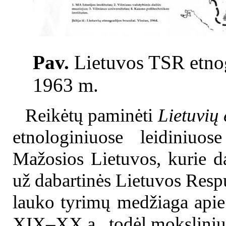
Pav.
Lietuvos TSR etnog
1963 m.
Reikėtų paminėti
Lietuvių
etnologiniuose leidiniuos
Mažosios Lietuvos, kurie da
už dabartinės Lietuvos Resp
lauko tyrimų medžiaga apie 
XIX–XX a., todėl moksliniu