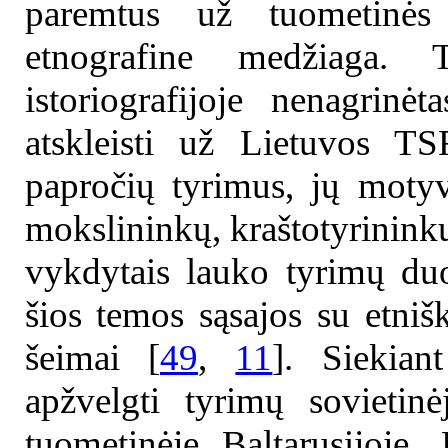
paremtus už tuometinės
etnografine medžiaga. 
istoriografijoje nenagrinė
atskleisti už Lietuvos T
papročių tyrimus, jų motyv
mokslininkų, kraštotyrininkų
vykdytais lauko tyrimų du
šios temos sąsajos su etniš
šeimai [
49
,
11
]. Siekian
apžvelgti tyrimų sovietinėj
tuometinėje Baltarusijoje,