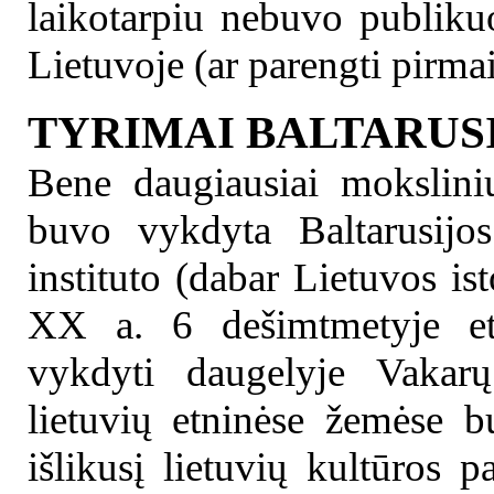
laikotarpiu nebuvo publikuo
Lietuvoje (ar parengti pirma
TYRIMAI BALTARUSI
Bene daugiausiai mokslini
buvo vykdyta Baltarusijos
instituto (dabar Lietuvos ist
XX a. 6 dešimtmetyje etn
vykdyti daugelyje Vakarų 
lietuvių etninėse žemėse b
išlikusį lietuvių kultūros 