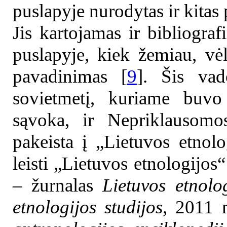
puslapyje nurodytas ir kita
Jis kartojamas ir bibliogra
puslapyje, kiek žemiau, v
pavadinimas [
9
]. Šis vad
sovietmetį, kuriame buvo 
sąvoka, ir Nepriklausomo
pakeista į „Lietuvos etnolo
leisti „Lietuvos etnologijos
– žurnalas
Lietuvos etnolo
etnologijos studijos
, 2011 