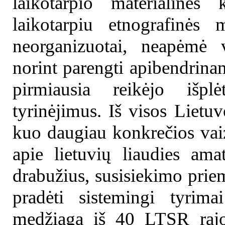
laikotarpio materialinės k
laikotarpiu etnografinės
neorganizuotai, neapėmė v
norint parengti apibendrin
pirmiausia reikėjo išplė
tyrinėjimus. Iš visos Lietuv
kuo daugiau konkrečios vai
apie lietuvių liaudies amat
drabužius, susisiekimo prie
pradėti sistemingi tyrimai
medžiaga iš 40 LTSR rajo