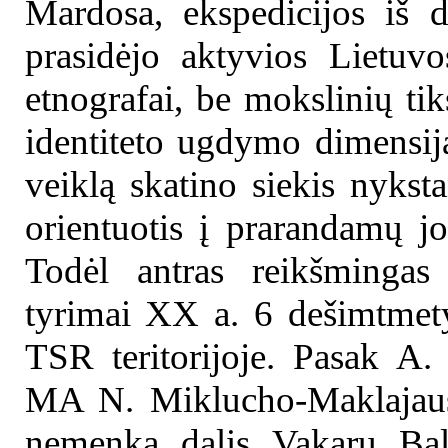
Mardosa, ekspedicijos iš d
prasidėjo aktyvios Lietuvo
etnografai, be mokslinių tik
identiteto ugdymo dimensiją
veiklą skatino siekis nykst
orientuotis į prarandamų jos
Todėl antras reikšmingas 
tyrimai XX a. 6 dešimtmet
TSR teritorijoje. Pasak A
MA N. Miklucho-Maklajaus 
nemenka dalis Vakarų Balt