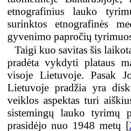
etnografinius lauko tyrim
surinktos etnografinės m
gyvenimo papročių tyrimuos
Taigi kuo savitas šis laiko
pradėta vykdyti plataus m
visoje Lietuvoje. Pasak J
Lietuvoje pradžia yra disk
veiklos aspektas turi aiški
sistemingų lauko tyrimų pr
prasidėjo nuo 1948 metų [