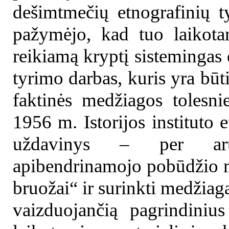
dešimtmečių etnografinių t
pažymėjo, kad tuo laikotar
reikiamą kryptį sistemingas
tyrimo darbas, kuris yra būt
faktinės medžiagos tolesn
1956 m. Istorijos instituto 
uždavinys – per arti
apibendrinamojo pobūdžio m
bruožai“ ir surinkti medžiag
vaizduojančią pagrindinius