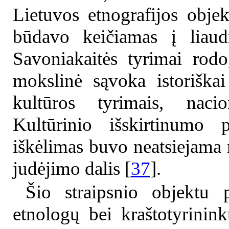
Lietuvos etnografijos obje
būdavo keičiamas į liaud
Savoniakaitės tyrimai rodo
mokslinė sąvoka istoriška
kultūros tyrimais, nacio
Kultūrinio išskirtinumo p
iškėlimas buvo neatsiejama n
judėjimo dalis [
37
].
Šio straipsnio objektu p
etnologų bei kraštotyrinin