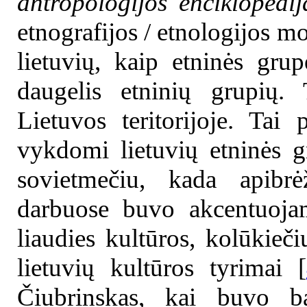
antropologijos enciklopedij
etnografijos / etnologijos m
lietuvių, kaip etninės gru
daugelis etninių grupių. 
Lietuvos teritorijoje. Tai
vykdomi lietuvių etninės g
sovietmečiu, kada apibrė
darbuose buvo akcentuojam
liaudies kultūros, kolūkieči
lietuvių kultūros tyrimai [
Čiubrinskas, kai buvo ba