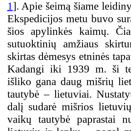
1
]. Apie šeimą šiame leidiny
Ekspedicijos metu buvo sur
šios apylinkės kaimų. Čia
sutuoktinių amžiaus skirtu
skirtas dėmesys etninės tap
Kadangi iki 1939 m. ši te
išliko gana daug mišrių lie
tautybė – lietuviai. Nustaty
dalį sudarė mišrios lietuvi
vaikų tautybė paprastai n