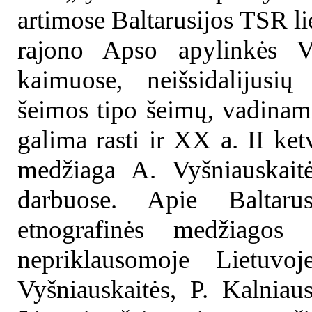
artimose Baltarusijos TSR li
rajono Apso apylinkės Va
kaimuose, neišsidalijusių
šeimos tipo šeimų, vadina
galima rasti ir XX a. II ketv
medžiaga A. Vyšniauskaitė
darbuose. Apie Baltarus
etnografinės medžiagos
nepriklausomoje Lietuvo
Vyšniauskaitės, P. Kalniau