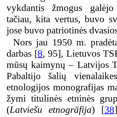
vykdantis žmogus galėjo 
tačiau, kita vertus, buvo s
jose buvo patriotinės dvasios
Nors jau 1950 m. pradėta
darbas [
8
, 95], Lietuvos TSR
mūsų kaimynų – Latvijos TS
Pabaltijo šalių vienalaik
etnologijos monografijas m
žymi titulinės etninės gru
(
Latviešu etnogrāfija
) [
38