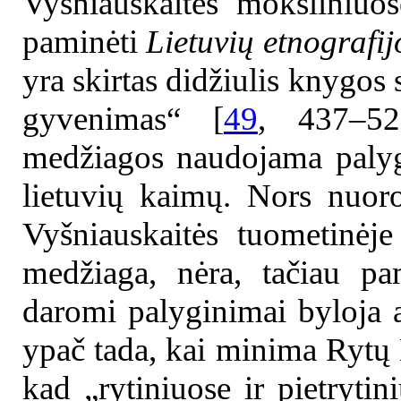
Vyšniauskaitės moksliniuo
paminėti
Lietuvių etnografi
yra skirtas didžiulis knygos
gyvenimas“ [
49
, 437–52
medžiagos naudojama palyg
lietuvių kaimų. Nors nuor
Vyšniauskaitės tuometinėje 
medžiaga, nėra, tačiau pa
daromi palyginimai byloja 
ypač tada, kai minima Rytų L
kad „rytiniuose ir pietrytin