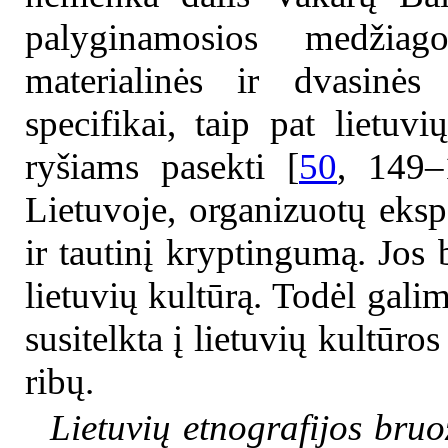
palyginamosios medžiag
materialinės ir dvasinės 
specifikai, taip pat lietuvi
ryšiams pasekti [
50
, 149–
Lietuvoje, organizuotų ekspe
ir tautinį kryptingumą. Jos 
lietuvių kultūrą. Todėl gali
susitelkta į lietuvių kultūros
ribų.
Lietuvių etnografijos bru