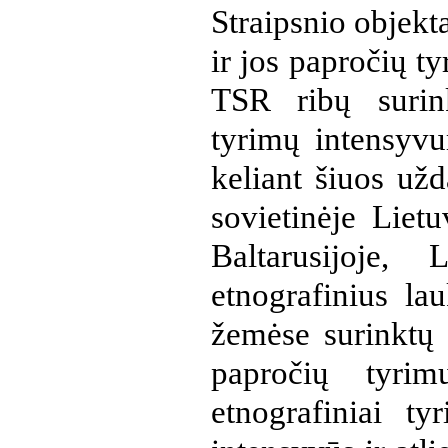
Straipsnio objekt
ir jos papročių t
TSR ribų surink
tyrimų intensyvu
keliant šiuos užd
sovietinėje Lietu
Baltarusijoje,
etnografinius lau
žemėse surinktų
papročių tyrim
etnografiniai 