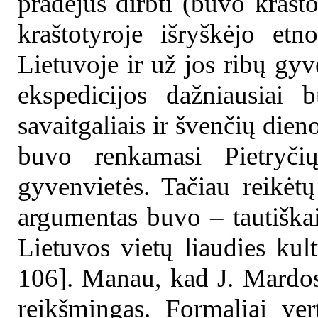
pradėjus dirbti (buvo krašt
kraštotyroje išryškėjo etno
Lietuvoje ir už jos ribų gyv
ekspedicijos dažniausiai 
savaitgaliais ir švenčių die
buvo renkamasi Pietryčių 
gyvenvietės. Tačiau reikėtų
argumentas buvo – tautiškai 
Lietuvos vietų liaudies kult
106]. Manau, kad J. Mardos
reikšmingas. Formaliai ver