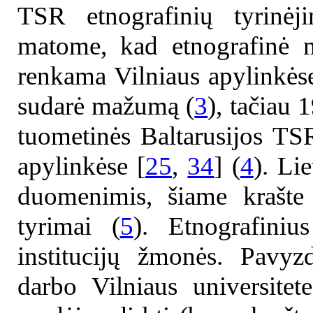
TSR etnografinių tyrinė
matome, kad etnografinė m
renkama Vilniaus apylinkėse
sudarė mažumą (
3
), tačiau 
tuometinės Baltarusijos TS
apylinkėse [
25
,
34
] (
4
). Li
duomenimis, šiame krašte 
tyrimai (
5
). Etnografini
institucijų žmonės. Pavyz
darbo Vilniaus universite