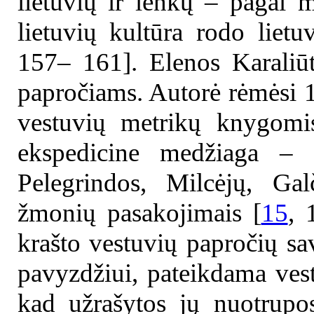
lietuvių ir lenkų – pagal 
lietuvių kultūra rodo lietu
157– 161]. Elenos Karaliūtė
papročiams. Autorė rėmėsi 
vestuvių metrikų knygomis
ekspedicine medžiaga – 
Pelegrindos, Milcėjų, Ga
žmonių pasakojimais [
15
, 
krašto vestuvių papročių sa
pavyzdžiui, pateikdama vest
kad užrašytos jų nuotrupo