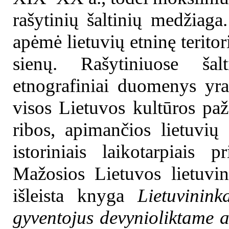
rašytinių šaltinių medžiag
apėmė lietuvių etninę terito
sienų. Rašytiniuose šalt
etnografiniai duomenys yra
visos Lietuvos kultūros pa
ribos, apimančios lietuvių 
istoriniais laikotarpiais 
Mažosios Lietuvos lietuvi
išleista knyga
Lietuvinin
gyventojus devynioliktame 