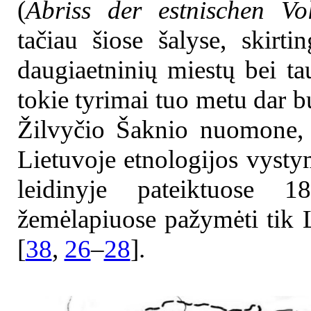
(
Abriss der estnischen Vo
tačiau šiose šalyse, skirt
daugiaetninių miestų bei t
tokie tyrimai tuo metu dar b
Žilvyčio Šaknio nuomone, k
Lietuvoje etnologijos vysty
leidinyje pateiktuose 
žemėlapiuose pažymėti tik L
[
38
,
26
–
28
].