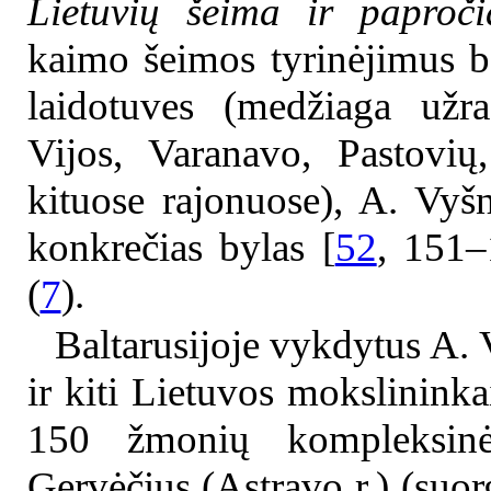
Lietuvių šeima ir paproči
kaimo šeimos tyrinėjimus b
laidotuves (medžiaga užra
Vijos, Varanavo, Pastovių
kituose rajonuose), A. Vyšn
konkrečias bylas [
52
, 151
(
7
).
Baltarusijoje vykdytus A. 
ir kiti Lietuvos mokslininka
150 žmonių kompleksinė 
Gervėčius (Astravo r.) (su