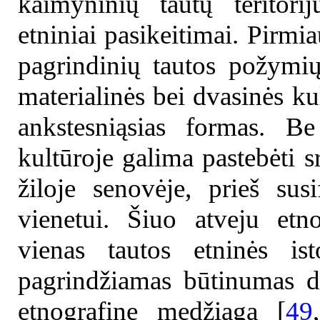
kaimyninių tautų teritori
etniniai pasikeitimai. Pirmia
pagrindinių tautos požymių
materialinės bei dvasinės kul
ankstesniąsias formas. Be
kultūroje galima pastebėti s
žiloje senovėje, prieš sus
vienetui. Šiuo atveju etn
vienas tautos etninės ist
pagrindžiamas būtinumas do
etnografine medžiaga [
49