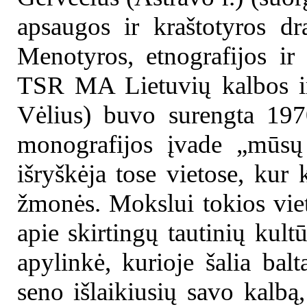
apsaugos ir kraštotyros d
Menotyros, etnografijos ir 
TSR MA Lietuvių kalbos ir 
Vėlius) buvo surengta 19
monografijos įvade „mūsų š
išryškėja tose vietose, kur
žmonės. Mokslui tokios vie
apie skirtingų tautinių kult
apylinkė, kurioje šalia bal
seno išlaikiusių savo kalb