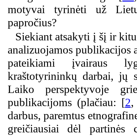
motyvai tyrinėti už Lie
papročius?
Siekiant atsakyti į šį ir ki
analizuojamos publikacijos a
pateikiami įvairaus l
kraštotyrininkų darbai, jų 
Laiko perspektyvoje grie
publikacijoms (plačiau: [
2
darbus, paremtus etnografin
greičiausiai dėl partinės