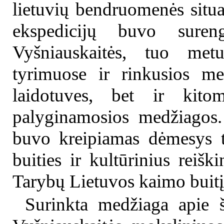
lietuvių bendruomenės situ
ekspedicijų buvo sure
Vyšniauskaitės, tuo met
tyrimuose ir rinkusios me
laidotuves, bet ir kit
palyginamosios medžiagos.
buvo kreipiamas dėmesys ti
buities ir kultūrinius reiški
Tarybų Lietuvos kaimo buitį
Surinkta medžiaga apie š