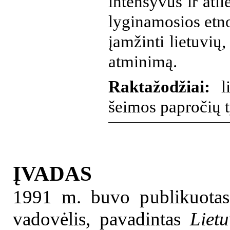
intensyvūs ir atl
lyginamosios etno
įamžinti lietuvių
atminimą.
Raktažodžiai:
li
šeimos papročių t
ĮVADAS
1991 m. buvo publikuotas 
vadovėlis, pavadintas
Lietu