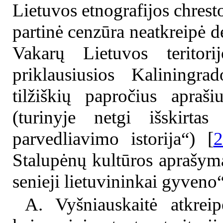
Lietuvos etnografijos chrest
partinė cenzūra neatkreipė 
Vakarų Lietuvos teritor
priklausiusios Kaliningra
tilžiškių papročius apraš
(turinyje netgi išskirtas
parvedliavimo istorija“) [
2
Stalupėnų kultūros aprašyma
senieji lietuvininkai gyveno“
A. Vyšniauskaitė atkrei