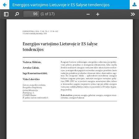
Energijos vartojimo Lietuvoje ir ES šalyse tendencijos