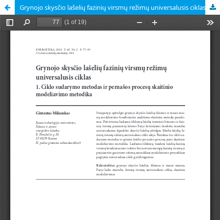
Grynojo skysčio lašelių fazinių virsmų režimų universalusis ciklas. 1. Ciklo sudarymo metodas ir pernašos procesų skaitinio modeliavimo metodika