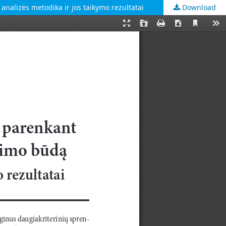
nalizės metodika ir jos taikymo rezultatai
Download