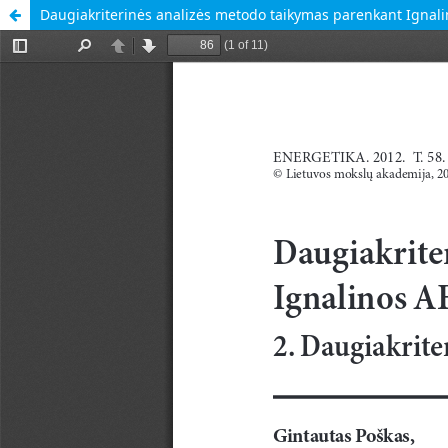
Daugiakriterinės analizės metodo taikymas parenkant Ignalin