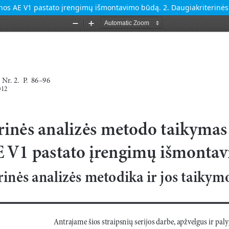
os AE V1 pastato įrengimų išmontavimo būdą. 2. Daugiakriterinės a