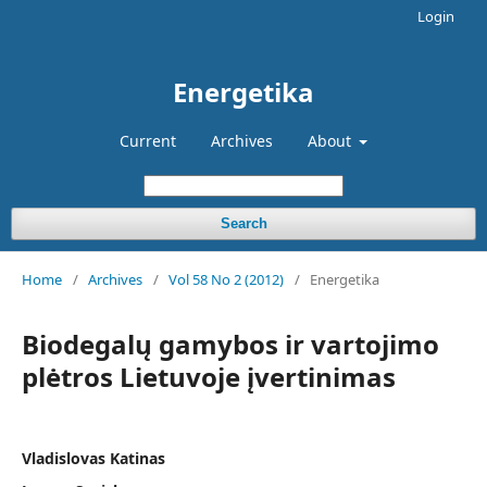
Login
Energetika
Current
Archives
About
Search
Home
/
Archives
/
Vol 58 No 2 (2012)
/
Energetika
Biodegalų gamybos ir vartojimo
plėtros Lietuvoje įvertinimas
Vladislovas Katinas