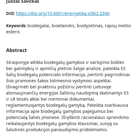
Juozas Savickas
https://doi.org/10.6001/energetika.v58i2.2340
DOI:
biodegalai, bioetanolis, biodyzelinas, rapsų metilo
Keywords:
esteris
Abstract
Straipsnyje atlikta biodegalų gamybos ir vartojimo būklės
bei galimybių ir apimčių plėtros šalyje analizė, pateikta ES
šalių biodegalų potencialo informacija, įvertinti pagrindiniai
šios pramonės šakos tolimesnio vystymosi aspektai.
Išnagrinėti bei praktiniu požiūriu įvertinti Lietuvoje
atsinaujinančių energijos šaltinių naudojimą skatinantys ES
ir LR teisės aktai bei norminiai dokumentai,
reglamentuojantys biodegalų gamybą. Pateikta svarbiausia
informacija apie biodegalų gamybos pajėgumus bei
potencialą šalies įmonėse. Išryškinti racionalaus sprendimo
reikalaujantys biodegalų gamybos klausimai, susiję su
šalutinės produkcijos panaudojimo problemomis.