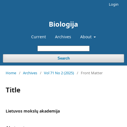
Login
Biologija
Current
Archives
About
Search
Home
/
Archives
/
Vol 71 No 2 (2025)
/
Front Matter
Title
Lietuvos mokslų akademija